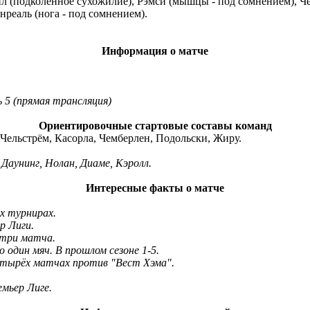
зил (подколенное сухожилие), Рэмси (мышцы - под сомнением), 
нреаль (нога - под сомнением).
Информация о матче
 5 (прямая трансляция)
Ориентировочные стартовые составы команд
 Чельстрём, Касорла, Чемберлен, Подольски, Жиру.
 Даунинг, Нолан, Диаме, Кэролл.
Интересные факты о матче
ех турнирах.
р Лиги.
 три матча.
 один мяч. В прошлом сезоне 1-5.
 четырёх матчах против "Вест Хэма".
емьер Лиге.