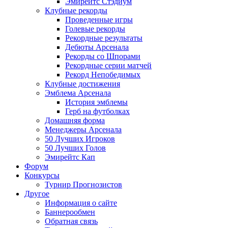
Эмирейтс Стэдиум
Клубные рекорды
Проведенные игры
Голевые рекорды
Рекордные результаты
Дебюты Арсенала
Рекорды со Шпорами
Рекордные серии матчей
Рекорд Непобедимых
Клубные достижения
Эмблема Арсенала
История эмблемы
Герб на футболках
Домашняя форма
Менеджеры Арсенала
50 Лучших Игроков
50 Лучших Голов
Эмирейтс Кап
Форум
Конкурсы
Турнир Прогнозистов
Другое
Информация о сайте
Баннерообмен
Обратная связь