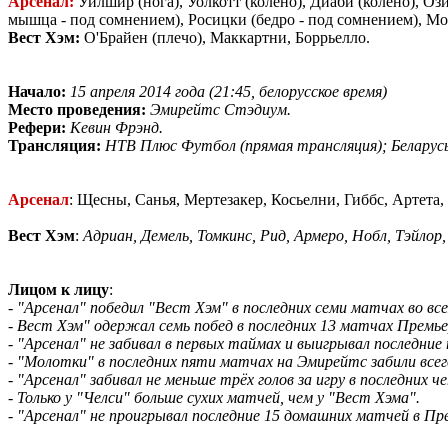
Арсенал:
Уилшир (нога), Уолкотт (колено), Диаби (колено), О
мышца - под сомнением), Росицки (бедро - под сомнением), Мо
Вест Хэм:
О'Брайен (плечо), Маккартни, Боррьелло.
Начало:
15 апреля 2014 года (21:45, белорусское время)
Место проведения:
Эмирейтс Стэдиум.
Рефери:
Кевин Фрэнд.
Трансляция:
НТВ Плюс Футбол (прямая трансляция); Беларусь
Арсенал
: Щесны, Санья, Мертезакер, Косьелни, Гиббс, Артета,
Вест Хэм
:
Адриан, Демель, Томкинс, Рид, Армеро, Нобл, Тэйлор,
Лицом к лицу
:
- "Арсенал" победил "Вест Хэм" в последних семи матчах во вс
- Вест Хэм" одержал семь побед в последних 13 матчах Премье
- "Арсенал" не забивал в первых таймах и выигрывал последние
- "Молотки" в последних пяти матчах на Эмирейтс забили всего
- "Арсенал" забивал не меньше трёх голов за игру в последних
- Только у "Челси" больше сухих матчей, чем у "Вест Хэма".
- "Арсенал" не проигрывал последние 15 домашних матчей в Пр