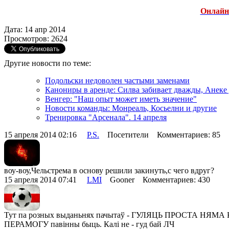
Онлайн
Дата: 14 апр 2014
Просмотров: 2624
Другие новости по теме:
Подольски недоволен частыми заменами
Канониры в аренде: Силва забивает дважды, Анеке
Венгер: "Наш опыт может иметь значение"
Новости команды: Монреаль, Косьелни и другие
Тренировка "Арсенала". 14 апреля
15 апреля 2014 02:16
P.S.
Посетители Комментариев: 85
воу-воу,Чельстрема в основу решили закинуть,с чего вдруг?
15 апреля 2014 07:41
LMI
Gooner Комментариев: 430
Тут па розных выданьнях пачытаў - ГУЛЯЦЬ ПРОСТА НЯМА КАМУ.
ПЕРАМОГУ павінны быць. Калі не - гуд бай ЛЧ