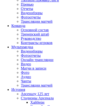
Таблица Премьер Лиги
Превью
Отчеты
Видеообзоры
Фотоотчеты
Трансляции матчей
Команда
Основной состав
Тренерский штаб
Руководство
Контракты игроков
Мультимедиа
Видеообзоры
Фотоотчеты
Онлайн трансляции
Видео
Матчи в записи
Фото
Аудио
Чанты
Трансляции матчей
История
Арсеналу 125 лет
Стадионы Арсенала
Хайбери