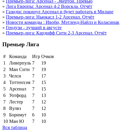
»
Премьер-лига: Арсенал - Эвертон. Превью
»
Лига Европы: Арсенал 4-2 Ворскла. Отчёт
»
Газидис покинул Арсенал и будет работать в Милане
»
Премьер-лига: Ньюкасл 1-2 Арсенал. Отчёт
»
Новости команды : Ивоби, Мэтленд-Найлз и Коласинак
»
Гендузи - лучший в августе
»
Премьер-лига: Кардифф Сити 2-3 Арсенал. Отчёт
Премьер Лига
#
Команда
Игр
Очков
1
Ливерпуль
7
19
2
Ман Сити
7
19
3
Челси
7
17
4
Тоттенхэм
7
15
5
Арсенал
7
15
6
Уотфорд
7
13
7
Лестер
7
12
8
Вулвз
7
12
9
Борнмут
6
10
10
Ман Ю
7
10
Вся таблица