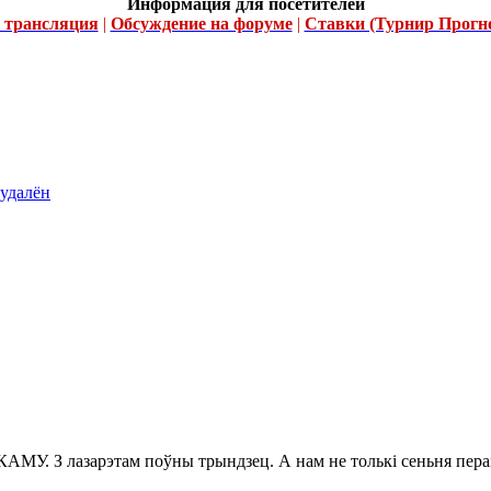
Информация для посетителей
 трансляция
|
Обсуждение на форуме
|
Ставки (Турнир Прогно
 удалён
 З лазарэтам поўны трындзец. А нам не толькі сеньня перамог