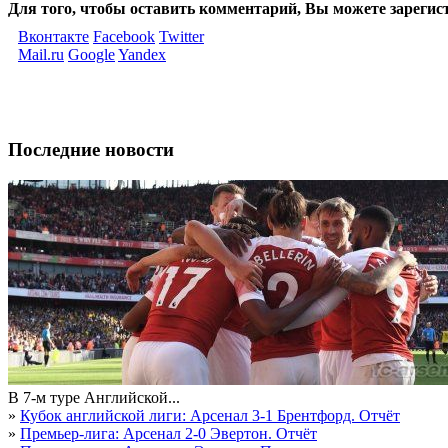
Для того, чтобы оставить комментарий, Вы можете зарегис
Вконтакте
Facebook
Twitter
Mail.ru
Google
Yandex
Последние новости
В 7-м туре Английской...
»
Кубок английской лиги: Арсенал 3-1 Брентфорд. Отчёт
»
Премьер-лига: Арсенал 2-0 Эвертон. Отчёт