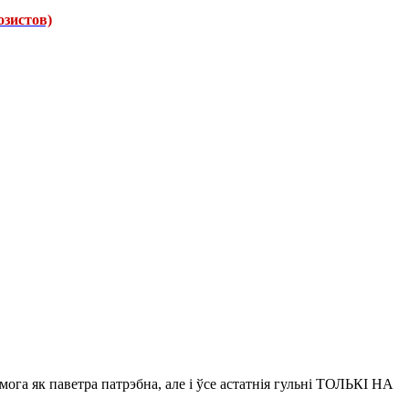
зистов)
а як паветра патрэбна, але і ўсе астатнія гульні ТОЛЬКІ НА