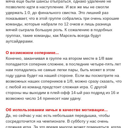
мяча еще были шансы отыграться, однако удаление не
позволило идти в наступление. И все же мы не смогли
удержать 1:0, до финального свистка. Это лишний раз
показывает, что в этой группе собрались три очень хорошие
команды, которые набрали по 12 очков и лишь разница
мячей сыграла большую роль. К сожалению в подобных
группах, такие команды, как Марсель всегда будут
аутсайдерами.
О возможном сопернике...
Конечно, заканчивая в группе на втором месте в 1/8 вам
попадается соперник сложнее, в последние четыре-пять лет
нам попадались не самые легки пары, быть может в этом
году удача будет на нашей стороне. Если вы посмотрите на
возможных наших соперников в 1/8, можно сразу сказать, что
с любой из команд предстоит сложная игра. С другой
стороны мы выходим в плей-офф 14-ый раз подряд из 16 и
возможно число 14 принесет нам удачу.
Об использовании ничьи в качестве мотивации...
Да, но сейчас у нас есть небольшая передышка, чтобы
сосредоточится на чемпионате. В субботу у нас очень
сложная игра. За это время многое может поменяться, когда