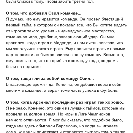
были близки к тому, чтобы забить третий гол.
О том, что добавил Озил команде...
Я думаю, что ему нравится команда. Он провел блестящий
первый тайм, в котором он показал все, что Вы хотите видеть
от игроков такого уровня - индивидуальное мастерство,
командная игра, дриблинг, завершающий удар. Он мне
нравился, когда играл в Мадриде, и нам очень повезло, что
мы заполучили такого игрока. Ему нравится играть с новыми
партнерами и он быстро влился в нашу команду. Возможно,
ему помогло то, что он прибыл в команду тогда, когда мы
были на подъеме.
О том, тащит ли за собой команду Озил...
В настоящее время - да. Конечно, он добавил веры в себя
многим в команде, а вера - тоже часть успеха в футболе.
О том, когда Арсенал последний раз играл так хорошо...
Я не знаю. Конечно, это один из лучших таймов, которые мы
провели за долгое время. Но игры в Лиге Чемпионов
немного отличаются. Я мог бы сказать, что подобное было,
когда мы здесь обыграли Барселону, но когда вы играете
дома, команды приезжают и стараются сыграть точно так же.