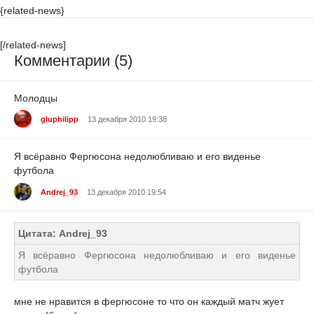
{related-news}
[/related-news]
Комментарии (5)
Молодцы
gluphilipp
13 декабря 2010 19:38
Я всёравно Фергюсона недолюбливаю и его виденье
футбола
Andrej_93
13 декабря 2010 19:54
Цитата: Andrej_93
Я всёравно Фергюсона недолюбливаю и его виденье
футбола
мне не нравится в фергюсоне то что он каждый матч жует