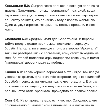
Косьельни 5.0:
Сыграл всего полчаса и покинул поле из-за
травмы. Запомнился только проигранной позицией, когда
Гера наносил удар и недопониманием со своим партнёром
по центру защиты, что привело к голу в ворота Фабьянски.
Один из двух игроков, которые полностью провалили этот
матч.
Скиллачи 6.0:
Средний матч для Себастиана. В первом
тайме неоднократно проигрывал позицию и верховую
борьбу. Напортачил в эпизоде с голом в ворота "Арсенала",
так и не разобравшись с Косьельни, кому стоит выходить на
мяч. Во второй половине игры подправил свою игру и помог
"канонирам" довести матч до победы.
Клиши 6.0:
Гаэль хорошо поработал в этой игре. Как всегда
успевал закрывать фланг за счёт скорости, однако с силовой
борьбой и верховыми мячами нужно что-то делать. В атаку
практически не ходил, да и надобности в этом не было, ибо
большинство атак "Арсенала" проходило по правой бровке.
Сонг 6.0:
Разочаровал вчера, если честно. Ожидалось, что
по сравнению с Денилсоном в предыдущем матче центр