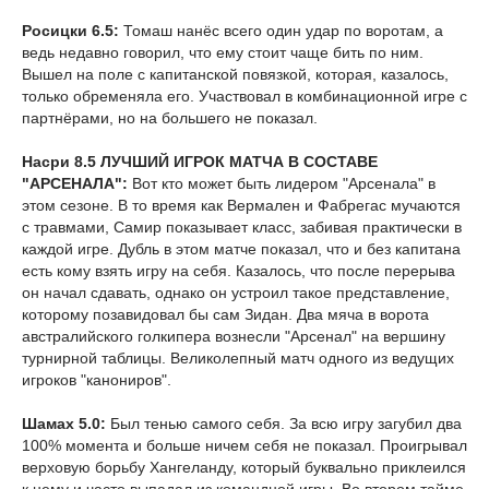
Росицки 6.5:
Томаш нанёс всего один удар по воротам, а
ведь недавно говорил, что ему стоит чаще бить по ним.
Вышел на поле с капитанской повязкой, которая, казалось,
только обременяла его. Участвовал в комбинационной игре с
партнёрами, но на большего не показал.
Насри 8.5 ЛУЧШИЙ ИГРОК МАТЧА В СОСТАВЕ
"АРСЕНАЛА":
Вот кто может быть лидером "Арсенала" в
этом сезоне. В то время как Вермален и Фабрегас мучаются
с травмами, Самир показывает класс, забивая практически в
каждой игре. Дубль в этом матче показал, что и без капитана
есть кому взять игру на себя. Казалось, что после перерыва
он начал сдавать, однако он устроил такое представление,
которому позавидовал бы сам Зидан. Два мяча в ворота
австралийского голкипера вознесли "Арсенал" на вершину
турнирной таблицы. Великолепный матч одного из ведущих
игроков "канониров".
Шамах 5.0:
Был тенью самого себя. За всю игру загубил два
100% момента и больше ничем себя не показал. Проигрывал
верховую борьбу Хангеланду, который буквально приклеился