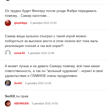
Ох трудно будет Венгеру после ухода Фабри передавать
повязку... Самир наготове...
gluphilipp
5 декабря 2010 12:53
Самир ваще кульнно отыграл с такой игрой можно
побороться за высокое место в этом сезоне вот тока жаль
реализация плохая а так всё норм!!!
xonia.93
5 декабря 2010 13:48
А может лучше и не давать Самиру повязку, всё-таки какая
ответственность, а так он "вольный художник" - играет в своё
удовольствие и ГЛАВНОЕ очень продуктивно.
SorfiX
5 декабря 2010 14:30
SorfiX
,ты прав
ABORIGEN
5 декабря 2010 14:55