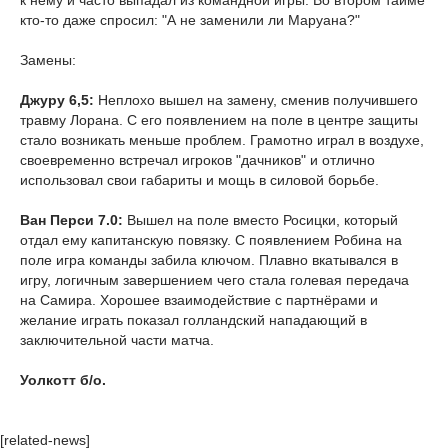
к нему и часто выпадал из командной игры. Во втором тайме
кто-то даже спросил: "А не заменили ли Маруана?"
Замены:
Джуру 6,5:
Неплохо вышел на замену, сменив получившего
травму Лорана. С его появлением на поле в центре защиты
стало возникать меньше проблем. Грамотно играл в воздухе,
своевременно встречал игроков "дачников" и отлично
использовал свои габариты и мощь в силовой борьбе.
Ван Перси 7.0:
Вышел на поле вместо Росицки, который
отдал ему капитанскую повязку. С появлением Робина на
поле игра команды забила ключом. Плавно вкатывался в
игру, логичным завершением чего стала голевая передача
на Самира. Хорошее взаимодействие с партнёрами и
желание играть показал голландский нападающий в
заключительной части матча.
Уолкотт б/о.
[related-news]