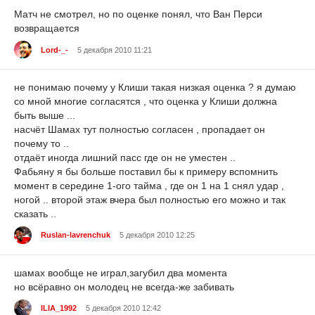
Матч не смотрел, но по оценке понял, что Ван Перси
возвращается
Lord-_-
5 декабря 2010 11:21
не понимаю почему у Клиши такая низкая оценка ? я думаю
со мной многие согласятся , что оценка у Клиши должна
быть выше ...
насчёт Шамах тут полностью согласен , пропадает он
почему то ..
отдаёт иногда лишний пасс где он не уместен ..
Фабьяну я бы больше поставил бы к примеру вспомнить
момент в середине 1-ого тайма , где он 1 на 1 снял удар ,
ногой .. второй этаж вчера был полностью его можно и так
сказать ..
Ruslan-lavrenchuk
5 декабря 2010 12:25
шамах вообще не играл,загубил два момента
но всёравно он молодец не всегда-же забивать
ILIA_1992
5 декабря 2010 12:42