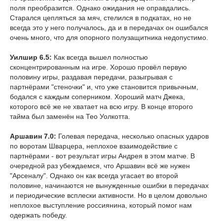
поля преобразится. Однако ожидания не оправдались.
Старался цепляться за мяч, стелился в подкатах, но не
всегда это у него получалось, да и в передачах он ошибался
очень много, что для опорного полузащитника недопустимо.
Уилшир 6.5:
Как всегда вышел полностью
сконцентрированным на игре. Хорошо провёл первую
половину игры, раздавая передачи, разыгрывая с
партнёрами "стеночки" и, что уже становится привычным,
бодался с каждым соперником. Хороший матч Джека,
которого всё же не хватает на всю игру. В конце второго
тайма был заменён на Тео Уолкотта.
Аршавин 7.0:
Голевая передача, несколько опасных ударов
по воротам Шварцера, неплохое взаимодействие с
партнёрами - вот результат игры Андрея в этом матче. В
очередной раз убеждаемся, что Аршавин всё же нужен
"Арсеналу". Однако он как всегда угасает во второй
половине, начинаются не вынужденные ошибки в передачах
и периодические всплески активности. Но в целом довольно
неплохое выступление россиянина, который помог нам
одержать победу.