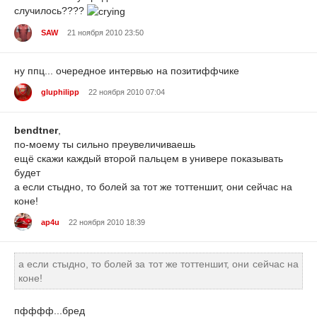
случилось????
SAW
21 ноября 2010 23:50
ну ппц... очередное интервью на позитиффчике
gluphilipp
22 ноября 2010 07:04
bendtner
,
по-моему ты сильно преувеличиваешь
ещё скажи каждый второй пальцем в универе показывать
будет
а если стыдно, то болей за тот же тоттеншит, они сейчас на
коне!
ap4u
22 ноября 2010 18:39
а если стыдно, то болей за тот же тоттеншит, они сейчас на
коне!
пфффф...бред