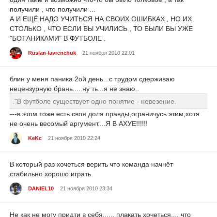
получили , что получили ...
А И ЕЩЁ НАДО УЧИТЬСЯ НА СВОИХ ОШИБКАХ , НО ИХ
СТОЛЬКО , ЧТО ЕСЛИ БЫ УЧИЛИСЬ , ТО БЫЛИ БЫ УЖЕ
"БОТАНИКАМИ" В ФУТБОЛЕ .
Ruslan-lavrenchuk
21 ноября 2010 22:01
блин у меня паника 2ой день...с трудом сдерживаю
нецензурную брань.....ну ть...я не знаю..
."В футболе существует одно понятие - невезение.
---в этом тоже есть своя доля правды,ограничусь этим,хотя
не очень весомый аргумент....Я В АХУЕ!!!!!!
KeKc
21 ноября 2010 22:24
В который раз хочеться верить что команда начнёт
стабильно хорошо играть
DANIEL10
21 ноября 2010 23:34
Не как не могу придти в себя...... плакать хочеться.... что