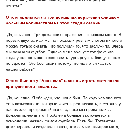
Но все же у нас были шансы, чтобы убить интригу во
встрече".
О том, являются ли три домашних поражения слишком
большим количеством на этой стадии сезона...
"Да, согласен. Три домашних поражения - слишком много. В
первых двух матчах мы не показали ровным счётом ничего и
можем только сказать, что получили то, что заслужили. Вчера
мы показали футбол. Однако меня волнует тот факт, что
когда у нас есть шанс возглавить турнирную таблицу, то нам
не удаётся. Это беспокоит, потому что является частью
нашей работы".
О том, был ли у "Арсенала" шанс выиграть матч после
пропущенного пенальти...
"Да, конечно. Я убеждён, что шанс был. По ходу чемпионата
есть возможности, которые хочешь реализовать, и сегодня у
нас имелся прекрасный шанс, однако мы провалились.
Должны принять это. Проблема больше заключается в
психологии, нежели самом футболе. Если бы "Тоттенхэм"
доминировал и создавал шансы, тем самым, выиграв матч,