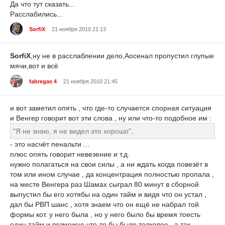
Да что тут сказать...
Расслабились...
SorfiX
21 ноября 2010 21:13
SorfiX
,ну не в расслаблении дело,Аосенал пропустил глупые
мячи,вот и всё
fabregas 4
21 ноября 2010 21:45
и вот заметил опять , что где-то случается спорная ситуация
и Венгер говорит вот эти слова , ну или что-то подобное им :
"Я не знаю, я не видел это хорошо".
- это насчёт пенальти ...
плюс опять говорит невезение и т.д.
нужно полагаться на свои силы , а ни ждать когда повезёт в
том или ином случае , да концентрация полностью пропала ,
на месте Венгера раз Шамах сыграл 80 минут в сборной
выпустил бы его хотябы на один тайм и видя что он устал ,
дал бы РВП шанс , хотя знаем что он ещё не набрал той
формы кот. у него была , но у него было бы время тоесть
один тайм и возможно что-то бы было толковое , а так