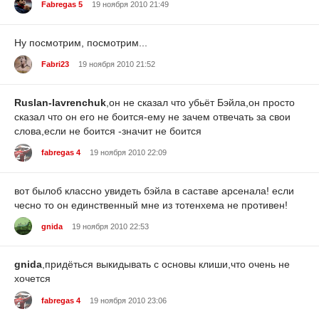
Fabregas 5
19 ноября 2010 21:49
Ну посмотрим, посмотрим...
Fabri23
19 ноября 2010 21:52
Ruslan-lavrenchuk
,он не сказал что убьёт Бэйла,он просто
сказал что он его не боится-ему не зачем отвечать за свои
слова,если не боится -значит не боится
fabregas 4
19 ноября 2010 22:09
вот былоб классно увидеть бэйла в саставе арсенала! если
чесно то он единственный мне из тотенхема не противен!
gnida
19 ноября 2010 22:53
gnida
,придёться выкидывать с основы клиши,что очень не
хочется
fabregas 4
19 ноября 2010 23:06