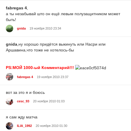
fabregas 4
,
а ты незабывай што он ещё левым полузащитником может
быть!
gnida
19 ноября 2010 23:34
gnida
,ну хорошо придётся выкинуть или Насри или
Аршавина,что тоже не хотелось-бы
PS:МОЙ 1000-ый Комментарий!!!
fabregas 4
19 ноября 2010 23:37
вот за это я и боюсь
cesc_93
20 ноября 2010 01:03
я сам жду матча
ILIA_1992
20 ноября 2010 01:30