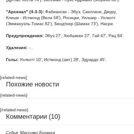
"Арсенал" (4-3-3):
Фабиански - Эбуэ, Скиллачи, Джуру,
Клиши - Истмонд (Вела 58'), Росицки, Уилшир - Уолкотт
(Эммануэль-Томас 82'), Бендтнер (Шамах 73'), Насри.
Предупреждения:
Эбуэ 27', Хюбшман 27', Гай 47', Рац 84'.
Удаления:
- .
Голы:
Уолкотт 10', Истмонд (авт.) 28', Эдуардо 45'.
[related-news]
Похожие новости
{related-news}
[/related-news]
Комментарии (10)
Судья: Массимо Бузакка