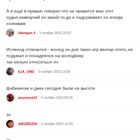
А я ещё в превью говорил что не нравится мне этот
судья,невезучий он какой-то,да и подсуживает он всегда
хозяивам
fabregas 4
3 ноября 2010 23:51
Истмонд отличился - молод он для таких игр венгер опять не
подумал и понадеялся на молодёжку
так нельяз относиться лч
ILIA_1992
3 ноября 2010 23:58
фабиански и джек сегодня были на высоте
arszenua14
4 ноября 2010 00:35
эх...
ABORIGEN
4 ноября 2010 10:39