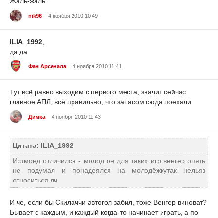
Жаль-жаль...
nik96
4 ноября 2010 10:49
ILIA_1992
,
да да
Фан Арсенала
4 ноября 2010 11:41
Тут всё равно выходим с первого места, значит сейчас
главное АПЛ, всё правильно, что запасом сюда поехали
Димка
4 ноября 2010 11:43
Цитата: ILIA_1992
Истмонд отличился - молод он для таких игр венгер опять
не подумал и понадеялся на молодёжкутак нельяз
относиться лч
И че, если бы Скилаччи автогол забил, тоже Венгер виноват?
Бывает с каждым, и каждый когда-то начинает играть, а по