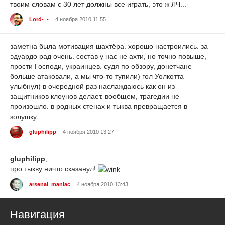
твоим словам с 30 лет должны все играть, это ж ЛЧ...
Lord-_-
4 ноября 2010 11:55
заметна была мотивация шахтёра. хорошо настроились. за
эдуардо рад очень. состав у нас не ахти, но точно повыше,
прости Господи, украинцев. судя по обзору, донетчане
больше атаковали, а мы что-то тупили) гол Уолкотта
улыбнул) в очередной раз наслаждаюсь как он из
защитников клоунов делает. вообщем, трагедии не
произошло. в родных стенах и тыква превращается в
золушку...
gluphilipp
4 ноября 2010 13:27
gluphilipp
,
про тыкву ничто сказанул!
arsenal_maniac
4 ноября 2010 13:43
Навигация