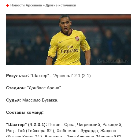
Новости Арсенала
»
Другие источники
Результат:
"Шахтер" - "Арсенал" 2:1 (2:1).
Стадион:
"Донбасс Арена".
Судья:
Массимо Бузакка.
Составы команд:
"Шахтер" (4-2-3-1):
Пятов - Срна, Чигринский, Ракицкий,
Рац - Гай (Тейшера 62'), Хюбшман - Эдуардо, Жадсон
(Дуглас Коста 74'), Виллиан - Луис Адриано (Морено 88').