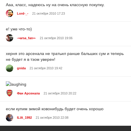
Ааа, класс, надеюсь ну на очень классную покупку.
Lord-_-
21 октября 2010 17:23
е! уже что-то)
-=arsa_fan=-
21 октября 2010 19:06
херня это арсенала не тратьил ранше бальших сум и теперь
не будет я в тэом уверен!
gnida
21 октября 2010 19:42
Фан Арсенала
21 октября 2010 20:22
если купим зимой ковонибудь будет очень хорошо
ILIA_1992
21 октября 2010 22:08