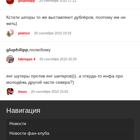
gluphilipp
20 сентября 2010 17:21
Кстати шпоры то же выставляют дублёров, поэтому им не
жить)
platton
20 сентября 2010 19:33
gluphilipp
,полюбому
fabregas 4
20 сентября 2010 20:29
янг шутеры против янг шитеров)))..а откуда-то инфа про
молодёжь другой части севера?)
lexus
20 сентября 2010 23:03
Навигация
Новости
Новости фан-клуба