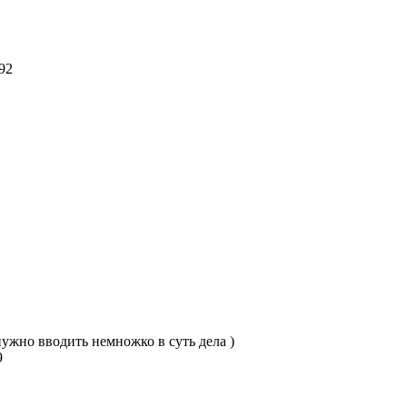
192
 нужно вводить немножко в суть дела )
39