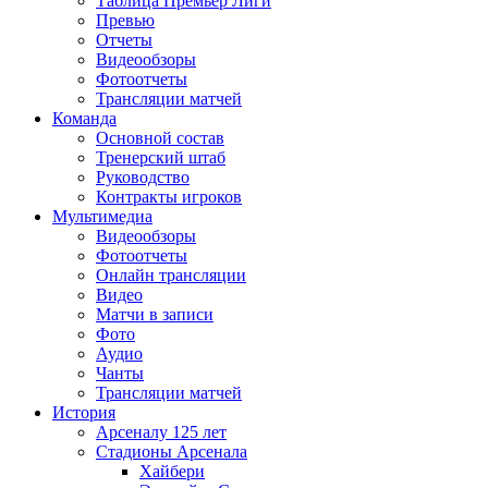
Таблица Премьер Лиги
Превью
Отчеты
Видеообзоры
Фотоотчеты
Трансляции матчей
Команда
Основной состав
Тренерский штаб
Руководство
Контракты игроков
Мультимедиа
Видеообзоры
Фотоотчеты
Онлайн трансляции
Видео
Матчи в записи
Фото
Аудио
Чанты
Трансляции матчей
История
Арсеналу 125 лет
Стадионы Арсенала
Хайбери