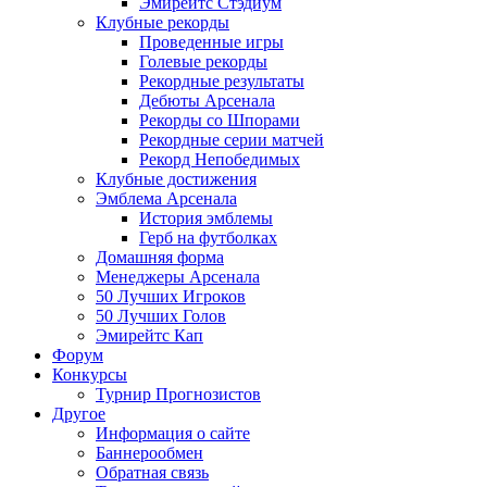
Эмирейтс Стэдиум
Клубные рекорды
Проведенные игры
Голевые рекорды
Рекордные результаты
Дебюты Арсенала
Рекорды со Шпорами
Рекордные серии матчей
Рекорд Непобедимых
Клубные достижения
Эмблема Арсенала
История эмблемы
Герб на футболках
Домашняя форма
Менеджеры Арсенала
50 Лучших Игроков
50 Лучших Голов
Эмирейтс Кап
Форум
Конкурсы
Турнир Прогнозистов
Другое
Информация о сайте
Баннерообмен
Обратная связь