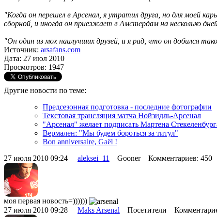
"Когда он перешел в Арсенал, я утратил друга, но для моей к
сборной, и иногда он приезжает в Амстердам на несколько дней
"Он один из мох наилучших друзей, и я рад, что он добился так
Источник:
arsafans.com
Дата: 27 июл 2010
Просмотров: 1947
Другие новости по теме:
Предсезонная подготовка - последние фотографии
Текстовая трансляция матча Нойзидль-Арсенал
"Арсенал" желает подписать Мартена Стекеленбург
Вермален: "Мы будем бороться за титул"
Bon anniversaire, Gaël !
27 июля 2010 09:24
aleksei_11
Gooner Комментариев: 450
моя первая новость=))))))
27 июля 2010 09:28
Maks Arsenal
Посетители Комментарие