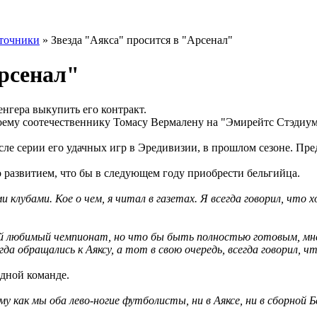
точники
» Звезда "Аякса" просится в "Арсенал"
Арсенал"
нгера выкупить его контракт.
оему соотечественнику Томасу Вермалену на "Эмирейтс Стэдиум
сле серии его удачных игр в Эредивизии, в прошлом сезоне. Пре
о развитием, что бы в следующем году приобрести бельгийца.
ми клубами. Кое о чем, я читал в газетах. Я всегда говорил, что
мой любимый чемпионат, но что бы быть полностью готовым, мне
да обращались к Аяксу, а тот в свою очередь, всегда говорил, чт
одной команде.
как мы оба лево-ногие футболисты, ни в Аяксе, ни в сборной Бел