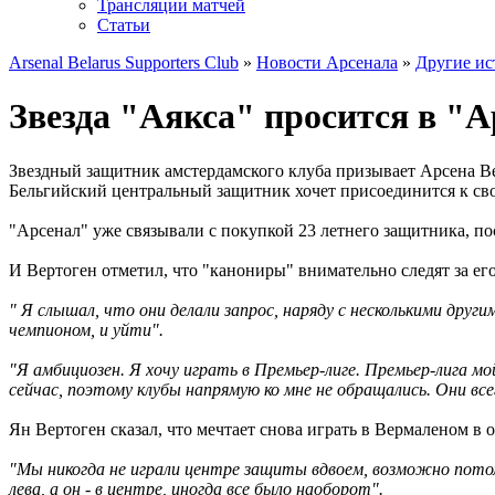
Трансляции матчей
Статьи
Arsenal Belarus Supporters Club
»
Новости Арсенала
»
Другие ис
Звезда "Аякса" просится в "
Звездный защитник амстердамского клуба призывает Арсена Ве
Бельгийский центральный защитник хочет присоединится к св
"Арсенал" уже связывали с покупкой 23 летнего защитника, по
И Вертоген отметил, что "канониры" внимательно следят за ег
" Я слышал, что они делали запрос, наряду с несколькими други
чемпионом, и уйти".
"Я амбициозен. Я хочу играть в Премьер-лиге. Премьер-лига 
сейчас, поэтому клубы напрямую ко мне не обращались. Они всег
Ян Вертоген сказал, что мечтает снова играть в Вермаленом в 
"Мы никогда не играли центре защиты вдвоем, возможно потому 
лева, а он - в центре, иногда все было наоборот".