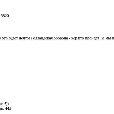
 5820
о будет нечто! Голландская оборона - хер кто пройдет! И мы пе
4
ет!))
в: 443