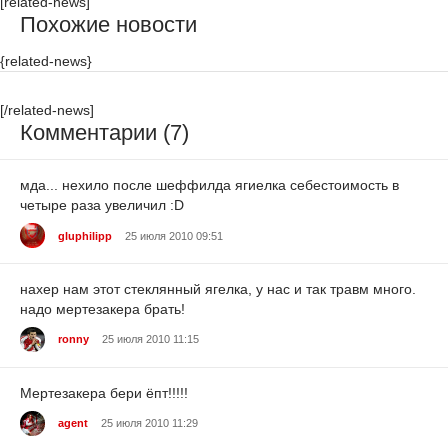
[related-news]
Похожие новости
{related-news}
[/related-news]
Комментарии (7)
мда... нехило после шеффилда ягиелка себестоимость в
четыре раза увеличил :D
gluphilipp
25 июля 2010 09:51
нахер нам этот стеклянный ягелка, у нас и так травм много.
надо мертезакера брать!
ronny
25 июля 2010 11:15
Мертезакера бери ёпт!!!!!
agent
25 июля 2010 11:29