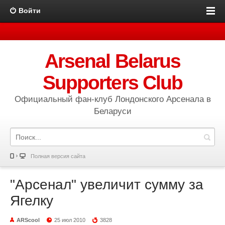
Войти
Arsenal Belarus
Supporters Club
Официальный фан-клуб Лондонского Арсенала в
Беларуси
Полная версия сайта
"Арсенал" увеличит сумму за
Ягелку
ARScool
25 июл 2010
3828