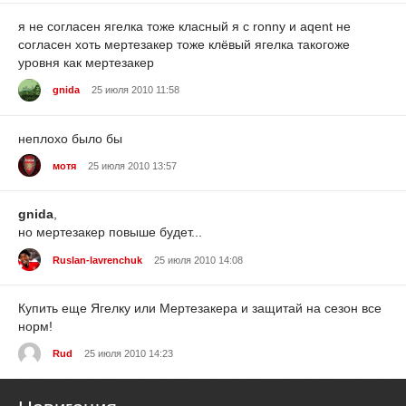
я не согласен ягелка тоже класный я с ronny и aqent не
согласен хоть мертезакер тоже клёвый ягелка такогоже
уровня как мертезакер
gnida
25 июля 2010 11:58
неплохо было бы
мотя
25 июля 2010 13:57
gnida
,
но мертезакер повыше будет...
Ruslan-lavrenchuk
25 июля 2010 14:08
Купить еще Ягелку или Мертезакера и защитай на сезон все
норм!
Rud
25 июля 2010 14:23