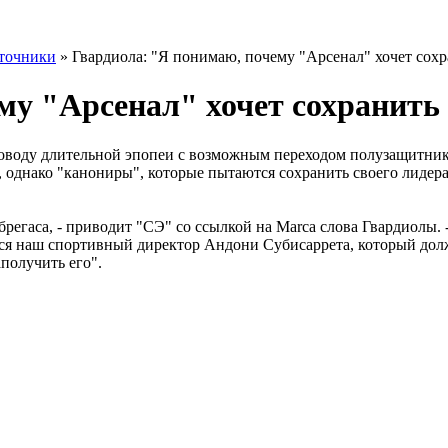
точники
» Гвардиола: "Я понимаю, почему "Арсенал" хочет сохр
му "Арсенал" хочет сохранить
поводу длительной эпопеи с возможным переходом полузащитник
однако "канониры", которые пытаются сохранить своего лидера, 
егаса, - приводит "СЭ" со ссылкой на Marca слова Гвардиолы. -
ся наш спортивный директор Андони Субисаррета, который долж
получить его".