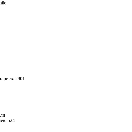
7
ариев: 2901
оли
ев: 524