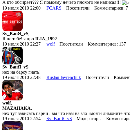
А кто обсирает??? Я помоему нечего плохого не написал!!!
19 июля 2010 22:00
FCARS
Посетители Комментариев: 
Sv_ВанЯ_vS
,
Я не тебе! я про
ILIA_1992
.
19 июля 2010 22:27
wolf
Посетители Комментариев: 137
Sv_ВанЯ_vS
,
нех на барсу гнать!
19 июля 2010 22:48
Ruslan-lavrenchuk
Посетители Коммент
wolf
,
MAZAHAKA
,
нех тут зависать парни . вы что нам на зло ?мозги лимоните чт
19 июля 2010 22:54
Sv_ВанЯ_vS
Модераторы Комментари