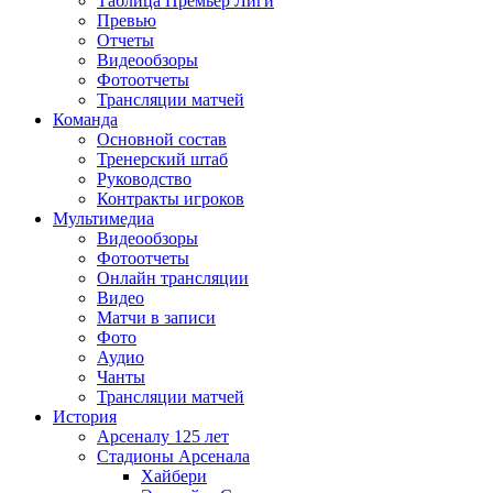
Таблица Премьер Лиги
Превью
Отчеты
Видеообзоры
Фотоотчеты
Трансляции матчей
Команда
Основной состав
Тренерский штаб
Руководство
Контракты игроков
Мультимедиа
Видеообзоры
Фотоотчеты
Онлайн трансляции
Видео
Матчи в записи
Фото
Аудио
Чанты
Трансляции матчей
История
Арсеналу 125 лет
Стадионы Арсенала
Хайбери