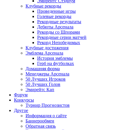
Эмирейтс Стэдиум
Клубные рекорды
Проведенные игры
Голевые рекорды
Рекордные результаты
Дебюты Арсенала
Рекорды со Шпорами
Рекордные серии матчей
Рекорд Непобедимых
Клубные достижения
Эмблема Арсенала
История эмблемы
Герб на футболках
Домашняя форма
Менеджеры Арсенала
50 Лучших Игроков
50 Лучших Голов
Эмирейтс Кап
Форум
Конкурсы
Турнир Прогнозистов
Другое
Информация о сайте
Баннерообмен
Обратная связь