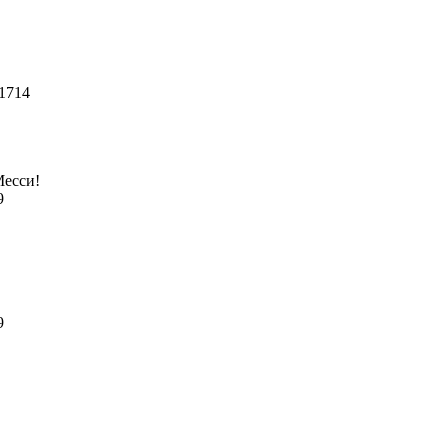
 1714
Месси!
89
39