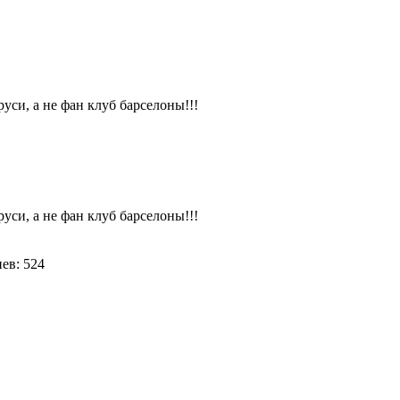
си, а не фан клуб барселоны!!!
7
си, а не фан клуб барселоны!!!
ев: 524