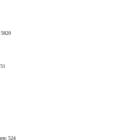
 5820
 51
7
ев: 524