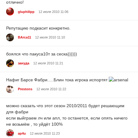
отлично!
gluphilipp
12 июля 2010 11:06
Репутацию подкасит конкретно.
BArca11
12 июля 2010 11:10
боялся что пакуса10т за сеска))))))
зануда
12 июля 2010 11:21
Нафиг Барсе Фабри.....Блин тока игрока испортят
Prestons
12 июля 2010 11:22
можно сказать что этот сезон 2010/2011 будет решающим
для фабри
если выйграем лч или апл, то останется, если опять ничего
не возьмём , то уйдёт 100%
ap4u
12 июля 2010 11:23