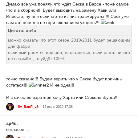
Думаю все ужа поняли что ждёт Сеска в Барсе - тоже самое
что и в сборной!!! Будет выходить на замену Хави или
Иниесте, ну или если кто-то из низ травмируется!!! Сеск уже
сам это понял и не горит желанием уходить!!!
Цитата: ap4u
можно сказать что этот сезон 2010/2011 будет решающим
для фабри
если выйграем лч или апл, то останется, если опять ничего
не возьмём , то уйдёт 100%
точно сказано!!! Будем верить что у Сеске будут причины
остаться!!!
И не одна!!!
И в качестве варатяря хочу Харта или Стекеленбурга!!!
Sv_ВанЯ_vS
12 июля 2010 17:38
ap4u
,
согласен ....