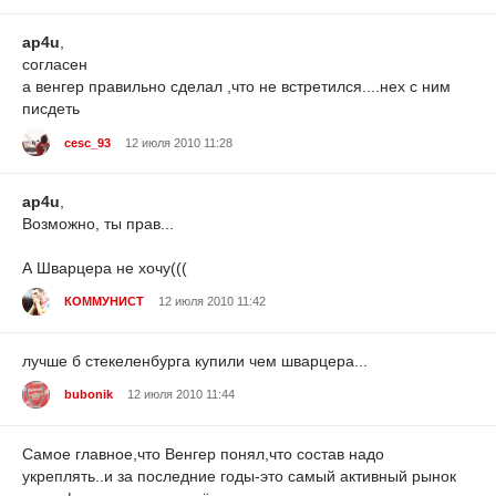
ap4u
,
согласен
а венгер правильно сделал ,что не встретился....нех с ним
писдеть
cesc_93
12 июля 2010 11:28
ap4u
,
Возможно, ты прав...
А Шварцера не хочу(((
КОММУНИСТ
12 июля 2010 11:42
лучше б стекеленбурга купили чем шварцера...
bubonik
12 июля 2010 11:44
Самое главное,что Венгер понял,что состав надо
укреплять..и за последние годы-это самый активный рынок