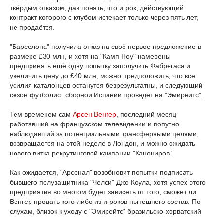
твёрдым отказом, дав понять, что игрок, действующий
контракт которого с клубом истекает только через пять лет,
не продаётся.
"Барселона" получила отказ на своё первое предложение в
размере £30 млн, и хотя на "Камп Ноу" намерены
предпринять ещё одну попытку заполучить Фабрегаса и
увеличить цену до £40 млн, можно предположить, что все
усилия каталонцев останутся безрезультатны, и следующий
сезон футболист сборной Испании проведёт на "Эмирейтс".
Тем временем сам
Арсен Венгер
, последний месяц
работавший на французском телевидении и попутно
наблюдавший за потенциальными трансферными целями,
возвращается на этой неделе в Лондон, и можно ожидать
нового витка рекрутинговой кампании "Канониров".
Как ожидается, "Арсенал" возобновит попытки подписать
бывшего полузащитника "Челси" Джо Коула, хотя успех этого
предприятия во многом будет зависеть от того, сможет ли
Венгер продать кого-либо из игроков нынешнего состав. По
слухам, близок к уходу с "Эмирейтс" бразильско-хорватский