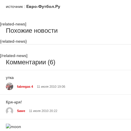
источник :
Евро-Футбол.Ру
[related-news]
Похожие новости
{related-news}
[/related-news]
Комментарии (6)
утка
fabregas 4
11 июля 2010 19:06
Кря-кря!
Sawe
11 июля 2010 20:22