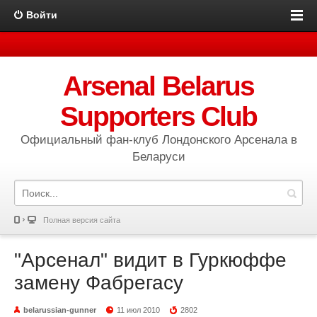
Войти
Arsenal Belarus
Supporters Club
Официальный фан-клуб Лондонского Арсенала в
Беларуси
Полная версия сайта
"Арсенал" видит в Гуркюффе
замену Фабрегасу
belarussian-gunner
11 июл 2010
2802