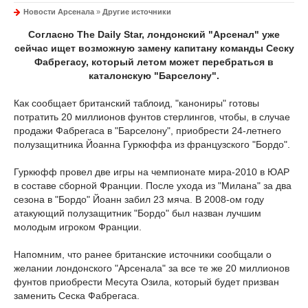
Новости Арсенала
»
Другие источники
Согласно The Daily Star, лондонский "Арсенал" уже
сейчас ищет возможную замену капитану команды Сеску
Фабрегасу, который летом может перебраться в
каталонскую "Барселону".
Как сообщает британский таблоид, "канониры" готовы
потратить 20 миллионов фунтов стерлингов, чтобы, в случае
продажи Фабрегаса в "Барселону", приобрести 24-летнего
полузащитника Йоанна Гуркюффа из французского "Бордо".
Гуркюфф провел две игры на чемпионате мира-2010 в ЮАР
в составе сборной Франции. После ухода из "Милана" за два
сезона в "Бордо" Йоанн забил 23 мяча. В 2008-ом году
атакующий полузащитник "Бордо" был назван лучшим
молодым игроком Франции.
Напомним, что ранее британские источники сообщали о
желании лондонского "Арсенала" за все те же 20 миллионов
фунтов приобрести Месута Озила, который будет призван
заменить Сеска Фабрегаса.