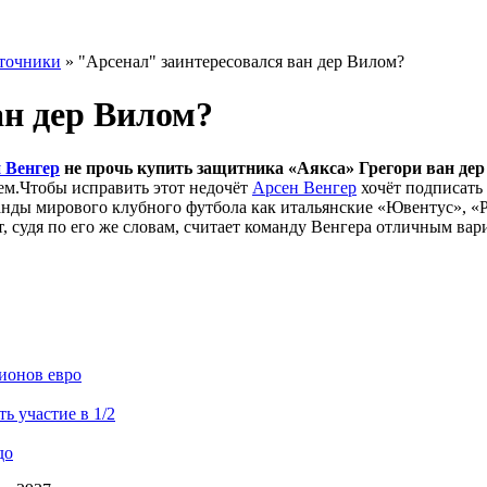
точники
» "Арсенал" заинтересовался ван дер Вилом?
ан дер Вилом?
 Венгер
не прочь купить защитника «Аякса» Грегори ван дер
ем.Чтобы исправить этот недочёт
Арсен Венгер
хочёт подписать 
ды мирового клубного футбола как итальянские «Ювентус», «Ро
 судя по его же словам, считает команду Венгера отличным ва
ионов евро
 участие в 1/2
до