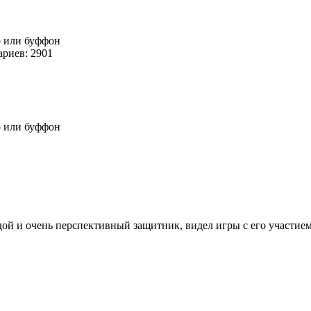
р или буффон
риев: 2901
р или буффон
9
ой и очень перспективный защитник, видел игры с его участием 