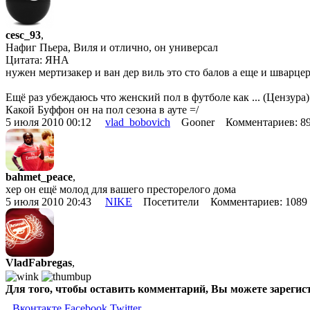
cesc_93
,
Нафиг Пьера, Виля и отлично, он универсал
Цитата: ЯНА
нужен мертизакер и ван дер виль это сто балов а еще и шварце
Ещё раз убеждаюсь что женский пол в футболе как ... (Цензура)
Какой Буффон он на пол сезона в ауте =/
5 июля 2010 00:12
vlad_bobovich
Gooner Комментариев: 8
bahmet_peace
,
хер он ещё молод для вашего престорелого дома
5 июля 2010 20:43
NIKE
Посетители Комментариев: 108
VladFabregas
,
Для того, чтобы оставить комментарий, Вы можете зарегис
Вконтакте
Facebook
Twitter