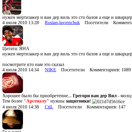
нужен мертизакер и ван дер виль это сто балов а еще и шварце
4 июля 2010 13:28
Ruslan-lavrenchuk
Посетители Коммента
Цитата: ЯНА
нужен мертизакер и ван дер виль это сто балов а еще и шварце
посмотрите кто нам это сказал
4 июля 2010 14:34
NIKE
Посетители Комментариев: 108
Хорошее было бы приобретение...
Грегори ван дер Вил
- молод
Тем более
"Арсеналу"
нужны
защитники
!
4 июля 2010 14:38
CtiL
Посетители Комментариев: 147
Го к нам)