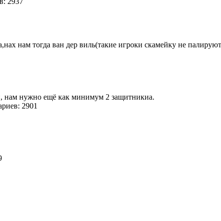
в: 2937
акера,нах нам тогда ван дер виль(такие игроки скамейку не палируют
ни, нам нужно ещё как минимум 2 защитникиа.
риев: 2901
29