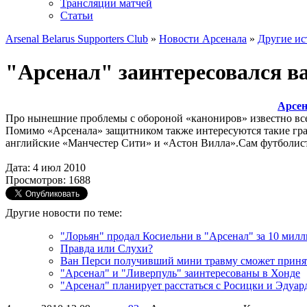
Трансляции матчей
Статьи
Arsenal Belarus Supporters Club
»
Новости Арсенала
»
Другие ис
"Арсенал" заинтересовался в
Арсен
Про нынешние проблемы с обороной «канониров» известно вс
Помимо «Арсенала» защитником также интересуются такие гран
английские «Манчестер Сити» и «Астон Вилла».Сам футболист,
Дата: 4 июл 2010
Просмотров: 1688
Другие новости по теме:
"Лорьян" продал Косиельни в "Арсенал" за 10 милл
Правда или Слухи?
Ван Перси получивший мини травму сможет принять
"Арсенал" и "Ливерпуль" заинтересованы в Хонде
"Арсенал" планирует расстаться с Росицки и Эдуар