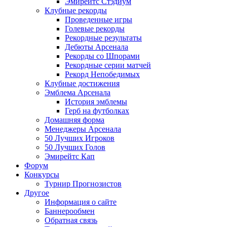
Эмирейтс Стэдиум
Клубные рекорды
Проведенные игры
Голевые рекорды
Рекордные результаты
Дебюты Арсенала
Рекорды со Шпорами
Рекордные серии матчей
Рекорд Непобедимых
Клубные достижения
Эмблема Арсенала
История эмблемы
Герб на футболках
Домашняя форма
Менеджеры Арсенала
50 Лучших Игроков
50 Лучших Голов
Эмирейтс Кап
Форум
Конкурсы
Турнир Прогнозистов
Другое
Информация о сайте
Баннерообмен
Обратная связь