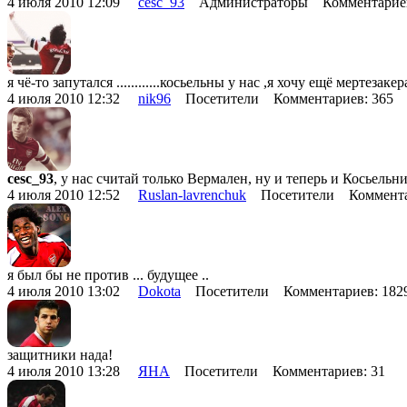
4 июля 2010 12:09
cesc_93
Администраторы Комментарие
я чё-то запутался ............косьельны у нас ,я хочу ещё мертез
4 июля 2010 12:32
nik96
Посетители Комментариев: 365
cesc_93
, у нас считай только Вермален, ну и теперь и Косьель
4 июля 2010 12:52
Ruslan-lavrenchuk
Посетители Коммента
я был бы не против ... будущее ..
4 июля 2010 13:02
Dokota
Посетители Комментариев: 18
защитники нада!
4 июля 2010 13:28
ЯНА
Посетители Комментариев: 31