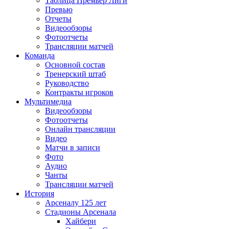
Таблица Премьер Лиги
Превью
Отчеты
Видеообзоры
Фотоотчеты
Трансляции матчей
Команда
Основной состав
Тренерский штаб
Руководство
Контракты игроков
Мультимедиа
Видеообзоры
Фотоотчеты
Онлайн трансляции
Видео
Матчи в записи
Фото
Аудио
Чанты
Трансляции матчей
История
Арсеналу 125 лет
Стадионы Арсенала
Хайбери