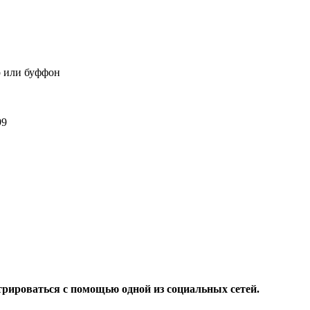
р или буффон
99
9
трироваться с помощью одной из социальных сетей.