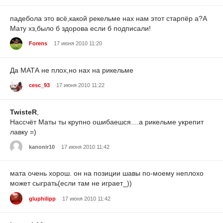
падебола это всё,какой рекельме нах нам этот старпёр а?А
Мату хз,было б здорова если б подписали!
Forens
17 июня 2010 11:20
Да МАТА не плох,но нах на рикельме
cesc_93
17 июня 2010 11:22
TwisteR
,
Нассчёт Маты ты крупно ошибаешся....а рикельме укрепит
лавку =)
kanonir10
17 июня 2010 11:42
мата очень хорош. он на позиции шавы по-моему неплохо
может сыграть(если там не играет_))
gluphilipp
17 июня 2010 11:42