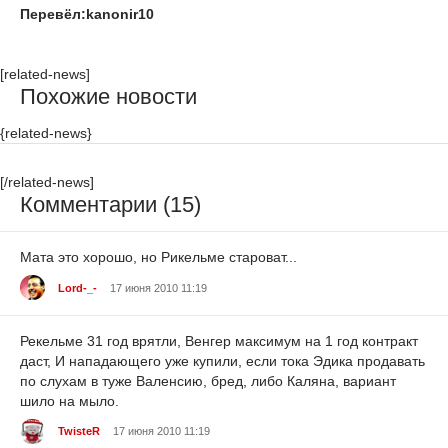
Перевёл:kanonir10
[related-news]
Похожие новости
{related-news}
[/related-news]
Комментарии (15)
Мата это хорошо, но Рикельме староват...
Lord-_-
17 июня 2010 11:19
Рекельме 31 год врятли, Венгер максимум на 1 год контракт
даст, И нападающего уже купили, если тока Эдика продавать
по слухам в туже Валенсию, бред, либо Каляна, вариант
шило на мыло.
TwisteR
17 июня 2010 11:19