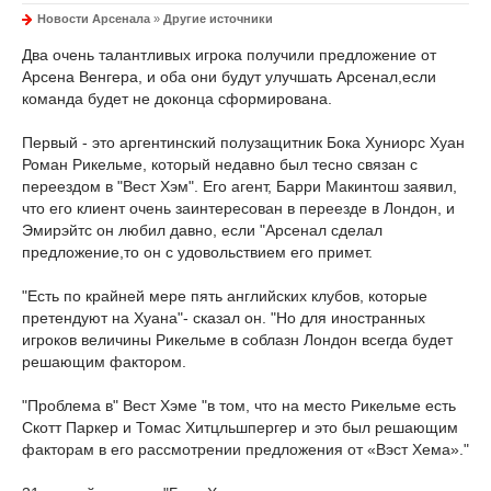
Новости Арсенала
»
Другие источники
Два очень талантливых игрока получили предложение от
Арсена Венгера, и оба они будут улучшать Арсенал,если
команда будет не доконца сформирована.
Первый - это аргентинский полузащитник Бока Хуниорс Хуан
Роман Рикельме, который недавно был тесно связан с
переездом в "Вест Хэм". Его агент, Барри Макинтош заявил,
что его клиент очень заинтересован в переезде в Лондон, и
Эмирэйтс он любил давно, если "Арсенал сделал
предложение,то он с удовольствием его примет.
"Есть по крайней мере пять английских клубов, которые
претендуют на Хуана"- сказал он. "Но для иностранных
игроков величины Рикельме в соблазн Лондон всегда будет
решающим фактором.
"Проблема в" Вест Хэме "в том, что на место Рикельме есть
Скотт Паркер и Томас Хитцльшпергер и это был решающим
факторам в его рассмотрении предложения от «Вэст Хема»."