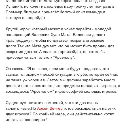
31-летний играет в "Бока Хуниорс» после отъезда из
Испании, но хочет напоследок пару тройку лет поиграть в
Премьер Лиге,чем принесёт богатый опыт команде,в
которую он перейдёт....
Другой игрок, который может и хочет перейти - молодой
нападающий Валенсии Хуан Мата. Валенсия делает
«распродажу», чтобы попытаться покрыть огромные
долги.Так что Мата думает, что он может быть продан для
покрытия долгов .А если это произойдет, он хотел бы
присоединиться только к "Арсеналу".
Он сказал: "Я не знаю, если меня будут продавать, это
зависит от экономической ситуации в клубе, которая сейчас
не такая уж хорошая. Летом мы должны заработать много
денег, и есть вероятность, что придется продавать игроков, я
восхищаюсь "Арсеналом" и философией молодых игроков.
Существует никаких сомнений, что эти два очень
талантливые.Но
Арсен Венгер
готов раскошелится на этих
двух игроков? По крайней мере, они действительно хотят
играть за "канониров"!