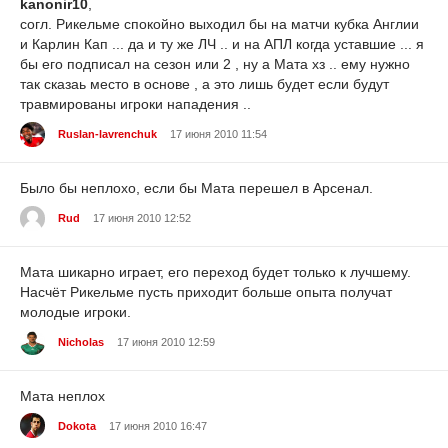
kanonir10
,
согл. Рикельме спокойно выходил бы на матчи кубка Англии
и Карлин Кап ... да и ту же ЛЧ .. и на АПЛ когда уставшие ... я
бы его подписал на сезон или 2 , ну а Мата хз .. ему нужно
так сказаь место в основе , а это лишь будет если будут
травмированы игроки нападения ..
Ruslan-lavrenchuk
17 июня 2010 11:54
Было бы неплохо, если бы Мата перешел в Арсенал.
Rud
17 июня 2010 12:52
Мата шикарно играет, его переход будет только к лучшему.
Насчёт Рикельме пусть приходит больше опыта получат
молодые игроки.
Nicholas
17 июня 2010 12:59
Мата неплох
Dokota
17 июня 2010 16:47