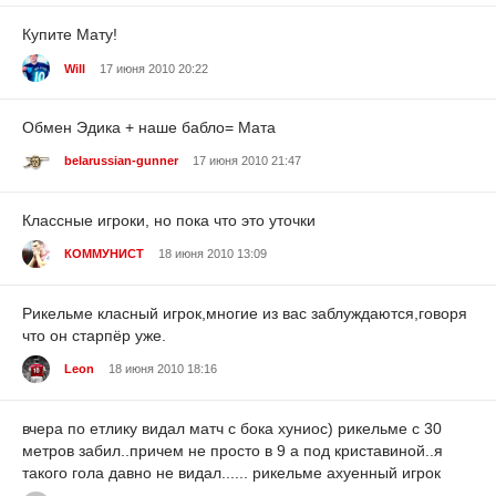
Купите Мату!
Will
17 июня 2010 20:22
Обмен Эдика + наше бабло= Мата
belarussian-gunner
17 июня 2010 21:47
Классные игроки, но пока что это уточки
КОММУНИСТ
18 июня 2010 13:09
Рикельме класный игрок,многие из вас заблуждаются,говоря
что он старпёр уже.
Leon
18 июня 2010 18:16
вчера по етлику видал матч с бока хуниос) рикельме с 30
метров забил..причем не просто в 9 а под криставиной..я
такого гола давно не видал...... рикельме ахуенный игрок