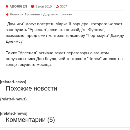
ABORIGEN
3 июн 2010
3307
Новости Арсенала
»
Другие источники
"Дачники" могут потерять Марка Шварцера, которого желает
заполучить "Арсенал",если это поизойдёт "Фулхэм",
возможно, предложит контракт голкиперу "Портсмута" Дэвиду
Джеймсу.
Также "Арсенал" активно ведет переговоры с агентом
полузащитника Джо Коула, чей контракт с "Челси" истекает в
конце текущего месяца.
[related-news]
Похожие новости
{related-news}
[/related-news]
Комментарии (5)