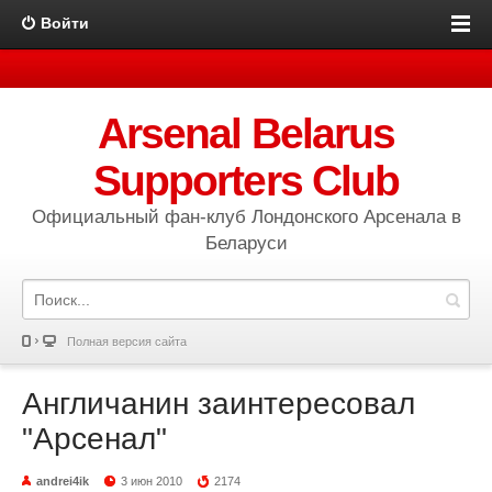
Войти
Arsenal Belarus
Supporters Club
Официальный фан-клуб Лондонского Арсенала в
Беларуси
Полная версия сайта
Англичанин заинтересовал
"Арсенал"
andrei4ik
3 июн 2010
2174