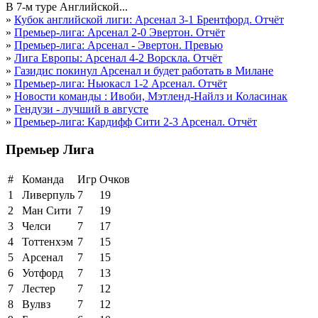
В 7-м туре Английской...
»
Кубок английской лиги: Арсенал 3-1 Брентфорд. Отчёт
»
Премьер-лига: Арсенал 2-0 Эвертон. Отчёт
»
Премьер-лига: Арсенал - Эвертон. Превью
»
Лига Европы: Арсенал 4-2 Ворскла. Отчёт
»
Газидис покинул Арсенал и будет работать в Милане
»
Премьер-лига: Ньюкасл 1-2 Арсенал. Отчёт
»
Новости команды : Ивоби, Мэтленд-Найлз и Коласинак
»
Гендузи - лучший в августе
»
Премьер-лига: Кардифф Сити 2-3 Арсенал. Отчёт
Премьер Лига
#
Команда
Игр
Очков
1
Ливерпуль
7
19
2
Ман Сити
7
19
3
Челси
7
17
4
Тоттенхэм
7
15
5
Арсенал
7
15
6
Уотфорд
7
13
7
Лестер
7
12
8
Вулвз
7
12