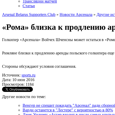
Трансляции матчей
Статьи
Arsenal Belarus Supporters Club
»
Новости Арсенала
»
Другие ис
«Рома» близка к продлению 
Голкипер «Арсенала» Войчех Шченсны может остаться в «Роме
Римляне близки к продлению аренды польского голкипера еще 
Стороны обсуждают условия соглашения.
Источник:
sports.ru
Дата: 10 июн 2016
Просмотров: 1184
Другие новости по теме:
Венгер не спешит покидать "Арсенал" ради сборн
Варди останется в "Лестере" с вероятностью в 80%
Джек Уилшер: «Аггер входит в число самых крутых