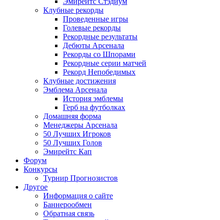
Эмирейтс Стэдиум
Клубные рекорды
Проведенные игры
Голевые рекорды
Рекордные результаты
Дебюты Арсенала
Рекорды со Шпорами
Рекордные серии матчей
Рекорд Непобедимых
Клубные достижения
Эмблема Арсенала
История эмблемы
Герб на футболках
Домашняя форма
Менеджеры Арсенала
50 Лучших Игроков
50 Лучших Голов
Эмирейтс Кап
Форум
Конкурсы
Турнир Прогнозистов
Другое
Информация о сайте
Баннерообмен
Обратная связь