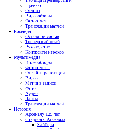
Таблица Премьер Лиги
Превью
Отчеты
Видеообзоры
Фотоотчеты
Трансляции матчей
Команда
Основной состав
Тренерский штаб
Руководство
Контракты игроков
Мультимедиа
Видеообзоры
Фотоотчеты
Онлайн трансляции
Видео
Матчи в записи
Фото
Аудио
Чанты
Трансляции матчей
История
Арсеналу 125 лет
Стадионы Арсенала
Хайбери