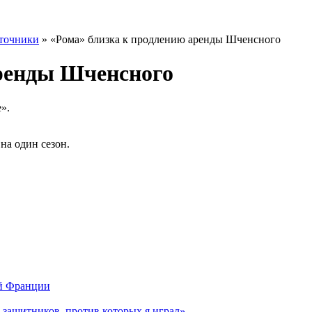
точники
» «Рома» близка к продлению аренды Шченсного
аренды Шченсного
».
на один сезон.
ой Франции
 защитников, против которых я играл»