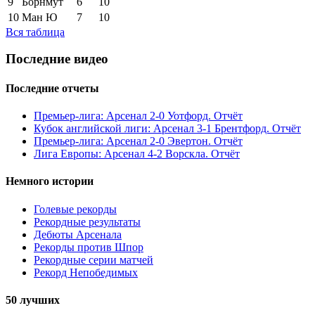
9
Борнмут
6
10
10
Ман Ю
7
10
Вся таблица
Последние видео
Последние отчеты
Премьер-лига: Арсенал 2-0 Уотфорд. Отчёт
Кубок английской лиги: Арсенал 3-1 Брентфорд. Отчёт
Премьер-лига: Арсенал 2-0 Эвертон. Отчёт
Лига Европы: Арсенал 4-2 Ворскла. Отчёт
Немного истории
Голевые рекорды
Рекордные результаты
Дебюты Арсенала
Рекорды против Шпор
Рекордные серии матчей
Рекорд Непобедимых
50 лучших