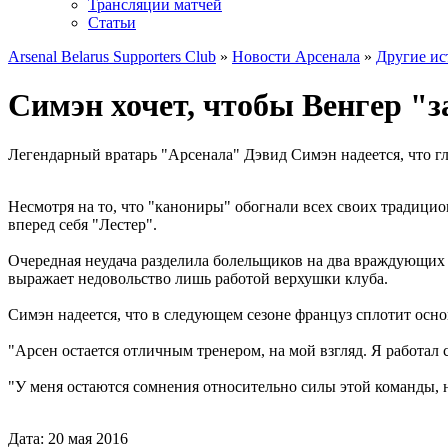
Трансляции матчей
Статьи
Arsenal Belarus Supporters Club
»
Новости Арсенала
»
Другие ис
Симэн хочет, чтобы Венгер "з
Легендарный вратарь "Арсенала" Дэвид Симэн надеется, что 
Несмотря на то, что "канониры" обогнали всех своих традицио
вперед себя "Лестер".
Очередная неудача разделила болельщиков на два враждующих л
выражает недовольство лишь работой верхушки клуба.
Симэн надеется, что в следующем сезоне француз сплотит осн
"Арсен остается отличным тренером, на мой взгляд. Я работал с
"У меня остаются сомнения относительно силы этой команды, н
Дата: 20 мая 2016