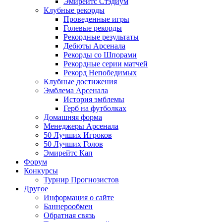
Эмирейтс Стэдиум
Клубные рекорды
Проведенные игры
Голевые рекорды
Рекордные результаты
Дебюты Арсенала
Рекорды со Шпорами
Рекордные серии матчей
Рекорд Непобедимых
Клубные достижения
Эмблема Арсенала
История эмблемы
Герб на футболках
Домашняя форма
Менеджеры Арсенала
50 Лучших Игроков
50 Лучших Голов
Эмирейтс Кап
Форум
Конкурсы
Турнир Прогнозистов
Другое
Информация о сайте
Баннерообмен
Обратная связь