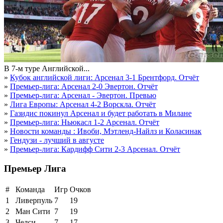
В 7-м туре Английской...
»
Кубок английской лиги: Арсенал 3-1 Брентфорд. Отчёт
»
Премьер-лига: Арсенал 2-0 Эвертон. Отчёт
»
Премьер-лига: Арсенал - Эвертон. Превью
»
Лига Европы: Арсенал 4-2 Ворскла. Отчёт
»
Газидис покинул Арсенал и будет работать в Милане
»
Премьер-лига: Ньюкасл 1-2 Арсенал. Отчёт
»
Новости команды : Ивоби, Мэтленд-Найлз и Коласинак
»
Гендузи - лучший в августе
»
Премьер-лига: Кардифф Сити 2-3 Арсенал. Отчёт
Премьер Лига
#
Команда
Игр
Очков
1
Ливерпуль
7
19
2
Ман Сити
7
19
3
Челси
7
17