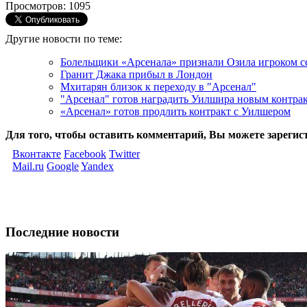
Просмотров: 1095
Другие новости по теме:
Болельщики «Арсенала» признали Озила игроком с
Гранит Джака прибыл в Лондон
Мхитарян близок к переходу в "Арсенал"
"Арсенал" готов наградить Уилшира новым контра
«Арсенал» готов продлить контракт с Уилшером
Для того, чтобы оставить комментарий, Вы можете зарегис
Вконтакте
Facebook
Twitter
Mail.ru
Google
Yandex
Последние новости