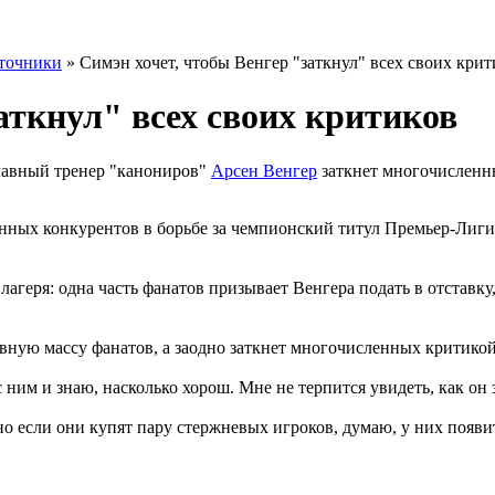
точники
» Симэн хочет, чтобы Венгер "заткнул" всех своих крит
аткнул" всех своих критиков
главный тренер "канониров"
Арсен Венгер
заткнет многочисленн
нных конкурентов в борьбе за чемпионский титул Премьер-Лиги,
агеря: одна часть фанатов призывает Венгера подать в отставку
овную массу фанатов, а заодно заткнет многочисленных критико
 ним и знаю, насколько хорош. Мне не терпится увидеть, как он 
о если они купят пару стержневых игроков, думаю, у них появи