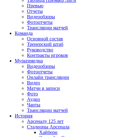
Таблица Премьер Лиги
Превью
Отчеты
Видеообзоры
Фотоотчеты
Трансляции матчей
Команда
Основной состав
Тренерский штаб
Руководство
Контракты игроков
Мультимедиа
Видеообзоры
Фотоотчеты
Онлайн трансляции
Видео
Матчи в записи
Фото
Аудио
Чанты
Трансляции матчей
История
Арсеналу 125 лет
Стадионы Арсенала
Хайбери