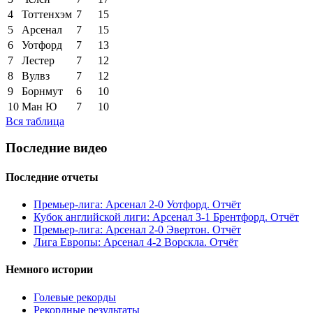
4
Тоттенхэм
7
15
5
Арсенал
7
15
6
Уотфорд
7
13
7
Лестер
7
12
8
Вулвз
7
12
9
Борнмут
6
10
10
Ман Ю
7
10
Вся таблица
Последние видео
Последние отчеты
Премьер-лига: Арсенал 2-0 Уотфорд. Отчёт
Кубок английской лиги: Арсенал 3-1 Брентфорд. Отчёт
Премьер-лига: Арсенал 2-0 Эвертон. Отчёт
Лига Европы: Арсенал 4-2 Ворскла. Отчёт
Немного истории
Голевые рекорды
Рекордные результаты