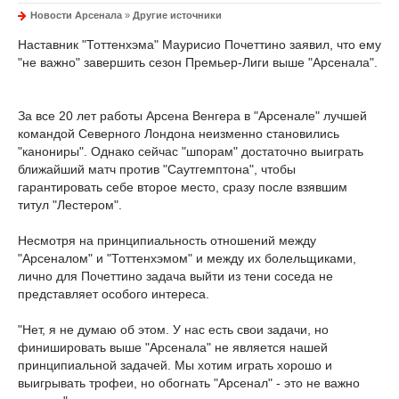
Новости Арсенала
»
Другие источники
Наставник "Тоттенхэма" Маурисио Почеттино заявил, что ему
"не важно" завершить сезон Премьер-Лиги выше "Арсенала".
За все 20 лет работы Арсена Венгера в "Арсенале" лучшей
командой Северного Лондона неизменно становились
"канониры". Однако сейчас "шпорам" достаточно выиграть
ближайший матч против "Саутгемптона", чтобы
гарантировать себе второе место, сразу после взявшим
титул "Лестером".
Несмотря на принципиальность отношений между
"Арсеналом" и "Тоттенхэмом" и между их болельщиками,
лично для Почеттино задача выйти из тени соседа не
представляет особого интереса.
"Нет, я не думаю об этом. У нас есть свои задачи, но
финишировать выше "Арсенала" не является нашей
принципиальной задачей. Мы хотим играть хорошо и
выигрывать трофеи, но обогнать "Арсенал" - это не важно