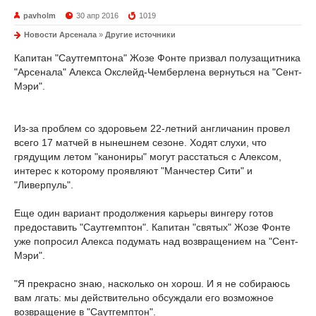
pavholm
30 апр 2016
1019
Новости Арсенала
»
Другие источники
Капитан "Саутгемптона" Жозе Фонте призвал полузащитника
"Арсенала" Алекса Окслейд-Чемберлена вернуться на "Сент-
Мэри".
Из-за проблем со здоровьем 22-летний англичанин провел
всего 17 матчей в нынешнем сезоне. Ходят слухи, что
грядущим летом "канониры" могут расстаться с Алексом,
интерес к которому проявляют "Манчестер Сити" и
"Ливерпуль".
Еще один вариант продолжения карьеры вингеру готов
предоставить "Саутгемптон". Капитан "святых" Жозе Фонте
уже попросил Алекса подумать над возвращением на "Сент-
Мэри".
"Я прекрасно знаю, насколько он хорош. И я не собираюсь
вам лгать: мы действительно обсуждали его возможное
возвращение в "Саутгемптон".