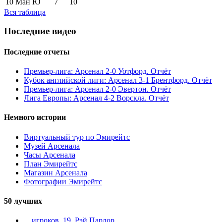
10
Ман Ю
7
10
Вся таблица
Последние видео
Последние отчеты
Премьер-лига: Арсенал 2-0 Уотфорд. Отчёт
Кубок английской лиги: Арсенал 3-1 Брентфорд. Отчёт
Премьер-лига: Арсенал 2-0 Эвертон. Отчёт
Лига Европы: Арсенал 4-2 Ворскла. Отчёт
Немного истории
Виртуальный тур по Эмирейтс
Музей Арсенала
Часы Арсенала
План Эмирейтс
Магазин Арсенала
Фотографии Эмирейтс
50 лучших
... игроков. 19. Рэй Парлор