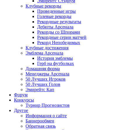
Эмирейтс Стэдиум
Клубные рекорды
Проведенные игры
Голевые рекорды
Рекордные результаты
Дебюты Арсенала
Рекорды со Шпорами
Рекордные серии матчей
Рекорд Непобедимых
Клубные достижения
Эмблема Арсенала
История эмблемы
Герб на футболках
Домашняя форма
Менеджеры Арсенала
50 Лучших Игроков
50 Лучших Голов
Эмирейтс Кап
Форум
Конкурсы
Турнир Прогнозистов
Другое
Информация о сайте
Баннерообмен
Обратная связь