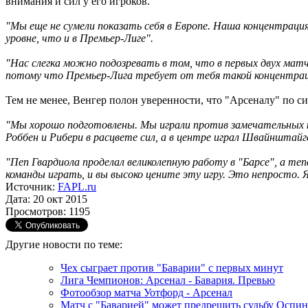
внимания и сил у его игроков.
"Мы еще не сумели показать себя в Европе. Наша концентраци
уровне, что и в Премьер-Лиге".
"Нас слегка можно подозревать в том, что в первых двух мат
потому что Премьер-Лига требует от тебя такой концентрац
Тем не менее, Венгер полон уверенности, что "Арсеналу" по си
"Мы хорошо подготовлены. Мы играли против замечательных к
Роббен и Рибери в расцвете сил, а в центре играл Швайнштайг
"Пеп Гвардиола проделал великолепную работу в "Барсе", а те
команды играть, и вы высоко цените эту игру. Это непросто
Источник:
FAPL.ru
Дата: 20 окт 2015
Просмотров: 1195
Другие новости по теме:
Чех сыграет против "Баварии" с первых минут
Лига Чемпионов: Арсенал - Бавария. Превью
Фотообзор матча Уотфорд - Арсенал
Матч с "Баварией" может предрешить судьбу Оспин