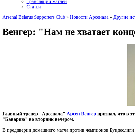
Трансляции матчей
Статьи
Arsenal Belarus Supporters Club
»
Новости Арсенала
»
Другие ис
Венгер: "Нам не хватает кон
Главный тренер "Арсенала"
Арсен Венгер
признал, что в э
"Баварию" во вторник вечером.
В преддверии домашнего матча против чемпионов Бундеслиги 