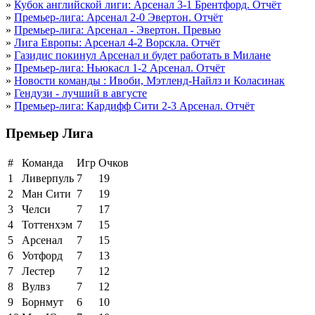
»
Кубок английской лиги: Арсенал 3-1 Брентфорд. Отчёт
»
Премьер-лига: Арсенал 2-0 Эвертон. Отчёт
»
Премьер-лига: Арсенал - Эвертон. Превью
»
Лига Европы: Арсенал 4-2 Ворскла. Отчёт
»
Газидис покинул Арсенал и будет работать в Милане
»
Премьер-лига: Ньюкасл 1-2 Арсенал. Отчёт
»
Новости команды : Ивоби, Мэтленд-Найлз и Коласинак
»
Гендузи - лучший в августе
»
Премьер-лига: Кардифф Сити 2-3 Арсенал. Отчёт
Премьер Лига
#
Команда
Игр
Очков
1
Ливерпуль
7
19
2
Ман Сити
7
19
3
Челси
7
17
4
Тоттенхэм
7
15
5
Арсенал
7
15
6
Уотфорд
7
13
7
Лестер
7
12
8
Вулвз
7
12
9
Борнмут
6
10