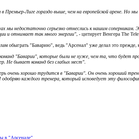
я в Премьер-Лиге гораздо выше, чем на европейской арене. Но м
чах мы недостаточно серьезно отнеслись к нашим соперникам. Э
ии и отнимает так много энергии"
, - цитирует Венгера The Tele
лам обыграть "Баварию", ведь "Арсенал" уже делал это прежде, к
оманд "Баварии", которые были не хуже, чем та, что будет пр
ер. Не бывает команд без слабых мест".
перь очень хорошо трудится в "Баварии". Он очень хороший трен
. Я одобряю каждого тренера, который исповедует эту философи
ы в "Арсенале"