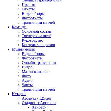
Таблица Премьер Лиги
Превью
Отчеты
Видеообзоры
Фотоотчеты
Трансляции матчей
Команда
Основной состав
Тренерский штаб
Руководство
Контракты игроков
Мультимедиа
Видеообзоры
Фотоотчеты
Онлайн трансляции
Видео
Матчи в записи
Фото
Аудио
Чанты
Трансляции матчей
История
Арсеналу 125 лет
Стадионы Арсенала
Хайбери