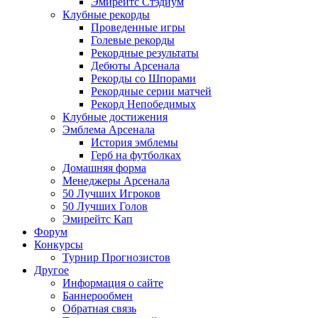
Эмирейтс Стэдиум
Клубные рекорды
Проведенные игры
Голевые рекорды
Рекордные результаты
Дебюты Арсенала
Рекорды со Шпорами
Рекордные серии матчей
Рекорд Непобедимых
Клубные достижения
Эмблема Арсенала
История эмблемы
Герб на футболках
Домашняя форма
Менеджеры Арсенала
50 Лучших Игроков
50 Лучших Голов
Эмирейтс Кап
Форум
Конкурсы
Турнир Прогнозистов
Другое
Информация о сайте
Баннерообмен
Обратная связь