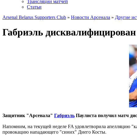
Трансляции матчей
Статьи
Arsenal Belarus Supporters Club
»
Новости Арсенала
»
Другие ис
Габриэль дисквалифицирован 
Защитник "Арсенала"
Габриэль
Паулиста получил матч дис
Напомним, на текущей неделе FA удовлетворила апелляцию "к
провокацию нападающего "синих" Диего Косты.