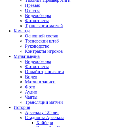
Таблица Премьер Лиги
Превью
Отчеты
Видеообзоры
Фотоотчеты
Трансляции матчей
Команда
Основной состав
Тренерский штаб
Руководство
Контракты игроков
Мультимедиа
Видеообзоры
Фотоотчеты
Онлайн трансляции
Видео
Матчи в записи
Фото
Аудио
Чанты
Трансляции матчей
История
Арсеналу 125 лет
Стадионы Арсенала
Хайбери