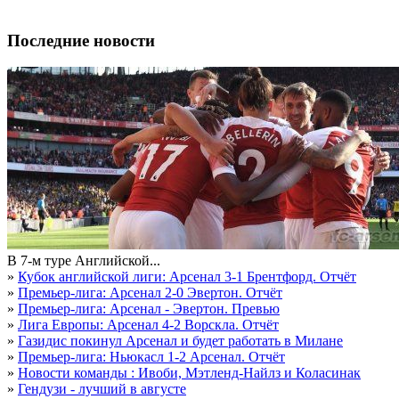
Последние новости
В 7-м туре Английской...
»
Кубок английской лиги: Арсенал 3-1 Брентфорд. Отчёт
»
Премьер-лига: Арсенал 2-0 Эвертон. Отчёт
»
Премьер-лига: Арсенал - Эвертон. Превью
»
Лига Европы: Арсенал 4-2 Ворскла. Отчёт
»
Газидис покинул Арсенал и будет работать в Милане
»
Премьер-лига: Ньюкасл 1-2 Арсенал. Отчёт
»
Новости команды : Ивоби, Мэтленд-Найлз и Коласинак
»
Гендузи - лучший в августе