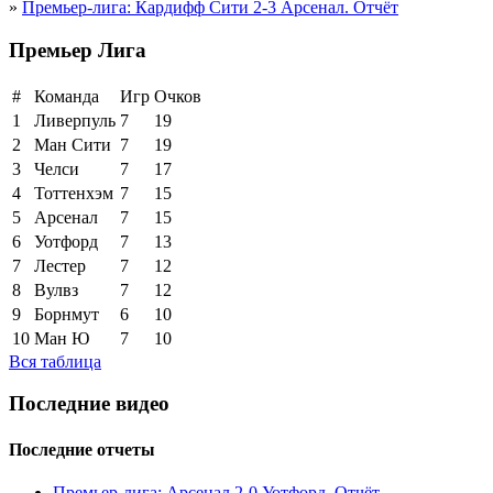
»
Премьер-лига: Кардифф Сити 2-3 Арсенал. Отчёт
Премьер Лига
#
Команда
Игр
Очков
1
Ливерпуль
7
19
2
Ман Сити
7
19
3
Челси
7
17
4
Тоттенхэм
7
15
5
Арсенал
7
15
6
Уотфорд
7
13
7
Лестер
7
12
8
Вулвз
7
12
9
Борнмут
6
10
10
Ман Ю
7
10
Вся таблица
Последние видео
Последние отчеты
Премьер-лига: Арсенал 2-0 Уотфорд. Отчёт