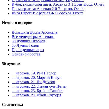
Кубок английской лиги: Арсенал 3-1 Брентфорд. Отчёт
Премьер-лига: Арсенал 2-0 Эвертон. Отчёт
Лига Европы: Арсенал 4-2 Ворскла. Отчёт
Немного истории
Домашняя форма Арсенала
Все менеджеры Арсенала
50 Лучших Игроков
50 Лучиш Голов
Проведенные игры
Основной состав
50 лучших
... игроков. 19. Рэй Парлор
... игроков. 20. Мартин Киоун
... игроков. 21. Ли Диксон
... игроков. 22. Эммануэль Петит
... игроков. 23. Брайан Тальбот
... игроков. 24. Джон Рэдфорд
Статистика