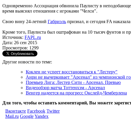
Одновременно Ассоциация обвинила Паулисту в неподобающем 
время выяснял отношения с игроками "Челси".
Свою вину 24-летний
Габриэль
признал, и сегодня FA наказал
Кроме того, Паулиста был оштрафован на 10 тысяч фунтов и пре
Источник:
FAPL.ru
Дата: 26 сен 2015
Просмотров: 1299
Другие новости по теме:
Коклен не успеет восстановиться к "Лестеру"
Анри не вычеркивает "Арсенал" из чемпионской г
Премьер Лига: Лестер Сити - Арсенал. Превью
Видеообзор матча Тоттенхэм - Арсенал
Венгер надеется на прогресс Окслейд-Чемберлена
Для того, чтобы оставить комментарий, Вы можете зарегис
Вконтакте
Facebook
Twitter
Mail.ru
Google
Yandex