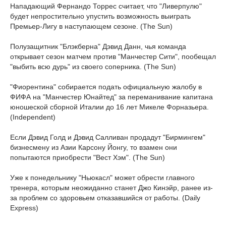
Нападающий Фернандо Торрес считает, что "Ливерпулю"
будет непростительно упустить возможность выиграть
Премьер-Лигу в наступающем сезоне. (The Sun)
Полузащитник "Блэкберна" Дэвид Данн, чья команда
открывает сезон матчем против "Манчестер Сити", пообещал
"выбить всю дурь" из своего соперника. (The Sun)
"Фиорентина" собирается подать официальную жалобу в
ФИФА на "Манчестер Юнайтед" за переманивание капитана
юношеской сборной Италии до 16 лет Микеле Форназьера.
(Independent)
Если Дэвид Голд и Дэвид Салливан продадут "Бирмингем"
бизнесмену из Азии Карсону Йонгу, то взамен они
попытаются приобрести "Вест Хэм". (The Sun)
Уже к понедельнику "Ньюкасл" может обрести главного
тренера, которым неожиданно станет Джо Кинэйр, ранее из-
за проблем со здоровьем отказавшийся от работы. (Daily
Express)