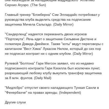
они наблюдали за нападающим мадридского "Атлетико"
Серхио Агуэро. (The Sun)
Главный тренер "Блэкберна" Сэм Эллардайс потребовал у
руководства клуба выделить средства на подписание
защитника Мичела Сальгадо. (Daily Mirror)
"Сандерленд" надеется переманить двоих игроков
"Портсмута". Речь идет о защитнике Сильвене Дистене и
голкипере Дэвида Джеймсе. Также "коты" ведут переговоры с
капитаном "Вест Хэма" Лукасом Нилом, который до сих пор
не подписал контракт ни с одним клубом. (Daily Mirror)
Рулевой "Болтона" Гари Мегсон заявил, что из недавно
подписанного контракта Гари Кэхилла был исключен пункт,
разрешающий любому клубу выкупить трансфер защитника
за 8 млн. фунтов. (Daily Mail)
"Мидлсбро" отпустит своего нападающего Тункая Санли в
"Фенербахче" на правах аренды. (Independent)
Другие слухи