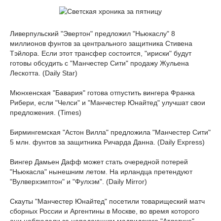
Ливерпульский "Эвертон" предложил "Ньюкаслу" 8
миллионов фунтов за центрального защитника Стивена
Тэйлора. Если этот трансфер состоится, "ириски" будут
готовы обсудить с "Манчестер Сити" продажу Жульена
Лескотта. (Daily Star)
Мюнхенская "Бавария" готова отпустить вингера Франка
Рибери, если "Челси" и "Манчестер Юнайтед" улучшат свои
предложения. (Times)
Бирмингемская "Астон Вилла" предложила "Манчестер Сити"
5 млн. фунтов за защитника Ричарда Данна. (Daily Express)
Вингер Дамьен Дафф может стать очередной потерей
"Ньюкасла" нынешним летом. На ирландца претендуют
"Вулверхэмптон" и "Фулхэм". (Daily Mirror)
Скауты "Манчестер Юнайтед" посетили товарищеский матч
сборных России и Аргентины в Москве, во время которого