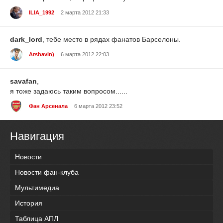
ILIA_1992
2 марта 2012 21:33
dark_lord
, тебе место в рядах фанатов Барселоны.
Arshavin)
6 марта 2012 22:03
savafan
,
я тоже задаюсь таким вопросом......
Фан Арсенала
6 марта 2012 23:52
Навигация
Новости
Новости фан-клуба
Мультимедиа
История
Таблица АПЛ