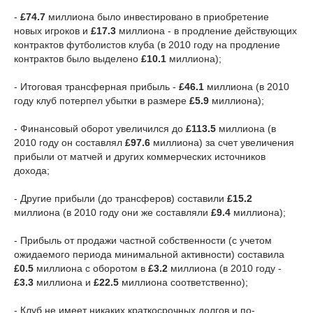
-
£74.7
миллиона было инвестировано в приобретение
новых игроков и
£17.3
миллиона - в продление действующих
контрактов футболистов клуба (в 2010 году на продление
контрактов было выделено
£10.1
миллиона);
- Итоговая трансферная прибыль -
£46.1
миллиона (в 2010
году клуб потерпел убытки в размере
£5.9
миллиона);
- Финансовый оборот увеличился до
£113.5
миллиона (в
2010 году он составлял
£97.6
миллиона) за счет увеличения
прибыли от матчей и других коммерческих источников
дохода;
- Другие прибыли (до трансферов) составили
£15.2
миллиона (в 2010 году они же составляли
£9.4
миллиона);
- Прибыль от продажи частной собственности (с учетом
ожидаемого периода минимальной активности) составила
£0.5
миллиона с оборотом в
£3.2
миллиона (в 2010 году -
£3.3
миллиона и
£22.5
миллиона соответственно);
- Клуб не имеет никаких краткосрочных долгов и по-