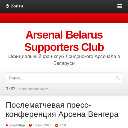
Войти
Arsenal Belarus
Supporters Club
Официальный фан-клуб Лондонского Арсенала в
Беларуси
Полная версия сайта
Послематчевая пресс-
конференция Арсена Венгера
gluphilipp
16 фев 2012
2734