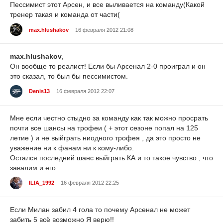
Пессимист этот Арсен, и все выливается на команду(Какой
тренер такая и команда от части(
max.hlushakov
16 февраля 2012 21:08
max.hlushakov
,
Он вообще то реалист! Если бы Арсенал 2-0 проиграл и он
это сказал, то был бы пессимистом.
Denis13
16 февраля 2012 22:07
Мне если честно стыдно за команду как так можно просрать
почти все шансы на трофеи ( + этот сезоне попал на 125
летие ) и не выйграть ниодного трофея , да это просто не
уважение ни к фанам ни к кому-либо.
Остался последний шанс выйграть КА и то такое чувство , что
завалим и его
ILIA_1992
16 февраля 2012 22:25
Если Милан забил 4 гола то почему Арсенал не может
забить 5 всё возможно Я верю!!