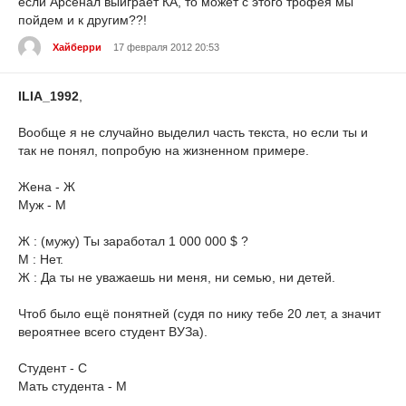
если Арсенал выйграет КА, то может с этого трофея мы
пойдем и к другим??!
Хайберри
17 февраля 2012 20:53
ILIA_1992
,
Вообще я не случайно выделил часть текста, но если ты и
так не понял, попробую на жизненном примере.
Жена - Ж
Муж - М
Ж : (мужу) Ты заработал 1 000 000 $ ?
M : Нет.
Ж : Да ты не уважаешь ни меня, ни семью, ни детей.
Чтоб было ещё понятней (судя по нику тебе 20 лет, а значит
вероятнее всего студент ВУЗа).
Студент - С
Мать студента - М