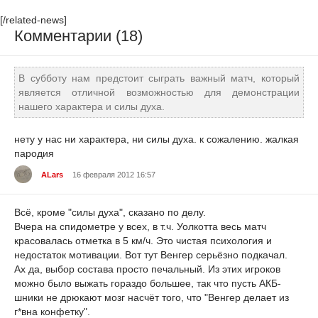
[/related-news]
Комментарии (18)
В субботу нам предстоит сыграть важный матч, который
является отличной возможностью для демонстрации
нашего характера и силы духа.
нету у нас ни характера, ни силы духа. к сожалению. жалкая
пародия
ALars
16 февраля 2012 16:57
Всё, кроме "силы духа", сказано по делу.
Вчера на спидометре у всех, в т.ч. Уолкотта весь матч
красовалась отметка в 5 км/ч. Это чистая психология и
недостаток мотивации. Вот тут Венгер серьёзно подкачал.
Ах да, выбор состава просто печальный. Из этих игроков
можно было выжать гораздо большее, так что пусть АКБ-
шники не дрюкают мозг насчёт того, что "Венгер делает из
г*вна конфетку".