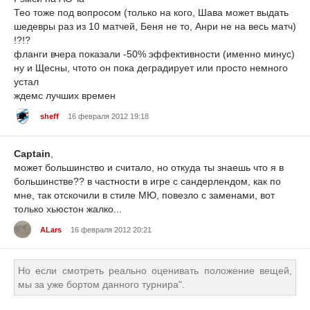
Тео тоже под вопросом (только на кого, Шава может выдать
шедевры раз из 10 матчей, Беня не то, Анри не на весь матч)
!?!?
фланги вчера показали -50% эффективности (именно минус)
ну и Щесны, чтото он пока деградирует или просто немного
устал
ждемс лучших времен
sheff
16 февраля 2012 19:18
Captain
,
может большинство и считало, но откуда ты знаешь что я в
большинстве?? в частности в игре с сандерлендом, как по
мне, так отскочили в стиле МЮ, повезло с заменами, вот
только хьюстон жалко...
ALars
16 февраля 2012 20:21
Но если смотреть реально оценивать положение вещей,
мы за уже бортом данного турнира".