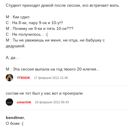
Студент приходит домой после сессии, его встречает мать.
М : Как сдал
С : На 8-ки, пару 9-ок и 10-у!!!
М : Почему не 9-ки и пять 10-ок???
С : Не получилось... :(
М : Ты не уважаешь ни меня, ни отца, ни бабушку с
дедушкой.
А, да...
М : Эта сессия выпала на год твоего 20-илетия...
YTEHOK
17 февраля 2012 21:46
состав не тот был у нас вот и проиграли
umarchik
18 февраля 2012 06:43
bendtner
,
О боже :(