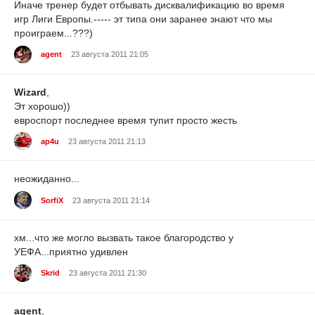
Иначе тренер будет отбывать дисквалификацию во время
игр Лиги Европы.----- эт типа они заранее знают что мы
проиграем...???)
agent
23 августа 2011 21:05
Wizard
,
Эт хорошо))
евроспорт последнее время тупит просто жесть
ap4u
23 августа 2011 21:13
неожиданно...
SorfiX
23 августа 2011 21:14
хм...что же могло вызвать такое благородство у
УЕФА...приятно удивлен
Skrid
23 августа 2011 21:30
agent
,