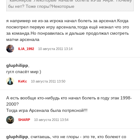
бы нет? Тоже глоры?Некоторые
я например не из-за игрока начал болеть за арсенал.Когда
посмотрел первую игру арсенала,тогда ещё незнал что это
за команда.Но понравилась и дальше продолжал смотреть
матчи арсенала
ILIA_1992
10 августа 2011 13:14
gluphilipp
,
гугл спасёт мир:)
KeKc
10 августа 2011 13:50
А есть вообще кто-нибудь кто начал болеть в году этак 1998-
2000?
Тогда игра Арсенала была потрясной!!!
SHARP
10 августа 2011 13:54
gluphilipp
, считаешь, что не глоры - это те, кто болеют со