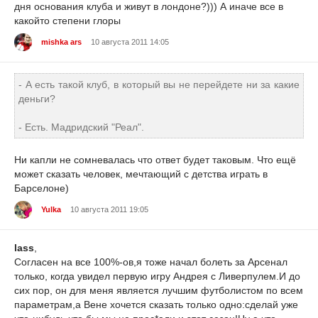
дня основания клуба и живут в лондоне?))) А иначе все в
какойто степени глоры
mishka ars
10 августа 2011 14:05
- А есть такой клуб, в который вы не перейдете ни за какие
деньги?
- Есть. Мадридский "Реал".
Ни капли не сомневалась что ответ будет таковым. Что ещё
может сказать человек, мечтающий с детства играть в
Барселоне)
Yulka
10 августа 2011 19:05
lass
,
Согласен на все 100%-ов,я тоже начал болеть за Арсенал
только, когда увидел первую игру Андрея с Ливерпулем.И до
сих пор, он для меня является лучшим футболистом по всем
параметрам,а Вене хочется сказать только одно:сделай уже