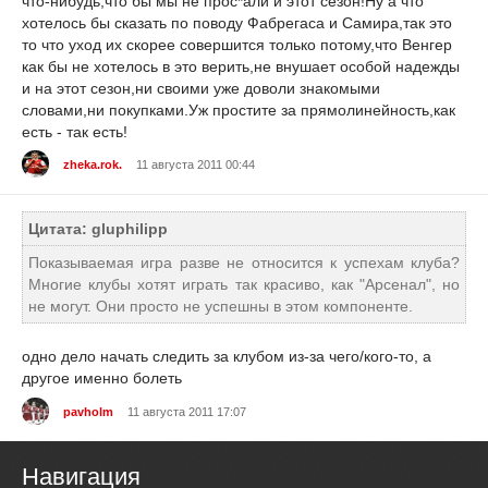
что-нибудь,что бы мы не прос*али и этот сезон!Ну а что
хотелось бы сказать по поводу Фабрегаса и Самира,так это
то что уход их скорее совершится только потому,что Венгер
как бы не хотелось в это верить,не внушает особой надежды
и на этот сезон,ни своими уже доволи знакомыми
словами,ни покупками.Уж простите за прямолинейность,как
есть - так есть!
zheka.rok.
11 августа 2011 00:44
Цитата: gluphilipp
Показываемая игра разве не относится к успехам клуба?
Многие клубы хотят играть так красиво, как "Арсенал", но
не могут. Они просто не успешны в этом компоненте.
одно дело начать следить за клубом из-за чего/кого-то, а
другое именно болеть
pavholm
11 августа 2011 17:07
Навигация