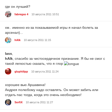
где он лучший?
fabregas 4
10 августа 2011 10:51
хм.. именно из-за показываемой игры я начал болеть за
арсенал)...
hAlk
10 августа 2011 11:15
lass
,
hAlk
, спасибо за чистосердечное признание. Я бы не смог с
такой легкостью сказать, что я глор
gluphilipp
10 августа 2011 11:24
хорошее вью Аршавина!
Андрея полюбому надо оставлять. Он может забить или
отдать пас тогда, когда это очень необходимо!
SorfiX
10 августа 2011 11:27