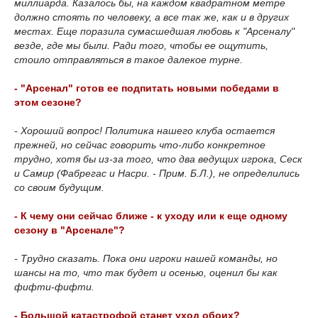
миллиарда. Казалось бы, на каждом квадратном метре
должно стоять по человеку, а все так же, как и в других
местах. Еще поразила сумасшедшая любовь к "Арсеналу"
везде, где мы были. Ради того, чтобы ее ощутить,
стоило отправляться в такое далекое турне.
- "Арсенал" готов ее подпитать новыми победами в
этом сезоне?
- Хороший вопрос! Политика нашего клуба остается
прежней, но сейчас говорить что-либо конкретное
трудно, хотя бы из-за того, что два ведущих игрока, Сеск
и Самир (Фабрегас и Насри. - Прим. Б.Л.), не определились
со своим будущим.
- К чему они сейчас ближе - к уходу или к еще одному
сезону в "Арсенале"?
- Трудно сказать. Пока они игроки нашей команды, но
шансы на то, что так будет и осенью, оценил бы как
фифти-фифти.
- Большой катастрофой станет уход обоих?