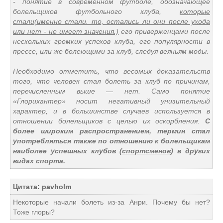
- понятие в современном футболе, обозначающее
болельщиков футбольного клуба,
которые
стали
(именно стали. то, остались ли они после ухода
или нет - не имеет значения.)
его приверженцами после
нескольких громких успехов клуба, его популярности в
прессе, или же болеющими за клуб, следуя веяньям моды.
Необходимо отметить, что весомых доказательств
того, что человек стал болеть за клуб по причинам,
перечисленным выше — нет. Само понятие
«Глорихантер» носит негативный унизительный
характер, и в большинстве случаев используется в
отношении болельщиков с целью их оскорбления.
С
более широким распространением, термин стал
употребляться также по отношению к болельщикам
наиболее успешных клубов (
спортсменов
) в других
видах спорта.
Цитата: pavholm
Некоторые начали болеть из-за Анри. Почему бы нет?
Тоже глоры?