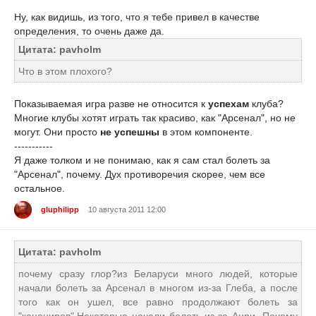
Ну, как видишь, из того, что я тебе привел в качестве
определения, то очень даже да.
Цитата: pavholm
Что в этом плохого?
Показываемая игра разве не относится к
успехам
клуба?
Многие клубы хотят играть так красиво, как "Арсенал", но не
могут. Они просто
не успешны
в этом компоненте.
-----------
Я даже толком и не понимаю, как я сам стал болеть за
"Арсенал", почему. Дух противоречия скорее, чем все
остальное.
gluphilipp
10 августа 2011 12:00
Цитата: pavholm
почему сразу глор?из Беларуси много людей, которые
начали болеть за Арсенал в многом из-за Глеба, а после
того как он ушел, все равно продолжают болеть за
"канониров".Некоторые начали болеть из-за Анри. Почему