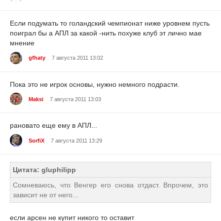
Если подумать то голандский чемпионат ниже уровнем пусть
поиграл бы а АПЛ за какой -нить похуже клуб эт лично мае
мнение
gfhaty
7 августа 2011 13:02
Пока это не игрок основы, нужно немного подрасти.
Maksi
7 августа 2011 13:03
рановато еще ему в АПЛ...
SorfiX
7 августа 2011 13:29
Цитата: gluphilipp
Сомневаюсь, что Венгер его снова отдаст. Впрочем, это
зависит не от него...
если арсен не купит никого то оставит