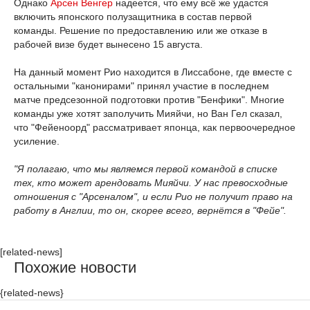
Однако
Арсен Венгер
надеется, что ему всё же удастся
включить японского полузащитника в состав первой
команды. Решение по предоставлению или же отказе в
рабочей визе будет вынесено 15 августа.
На данный момент Рио находится в Лиссабоне, где вместе с
остальными "канонирами" принял участие в последнем
матче предсезонной подготовки против "Бенфики". Многие
команды уже хотят заполучить Мияйчи, но Ван Гел сказал,
что "Фейеноорд" рассматривает японца, как первоочередное
усиление.
"Я полагаю, что мы являемся первой командой в списке
тех, кто может арендовать Мияйчи. У нас превосходные
отношения с "Арсеналом", и если Рио не получит право на
работу в Англии, то он, скорее всего, вернётся в "Фейе".
[related-news]
Похожие новости
{related-news}