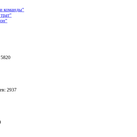
ми команды"
 трат"
зон"
3
 5820
в: 2937
39