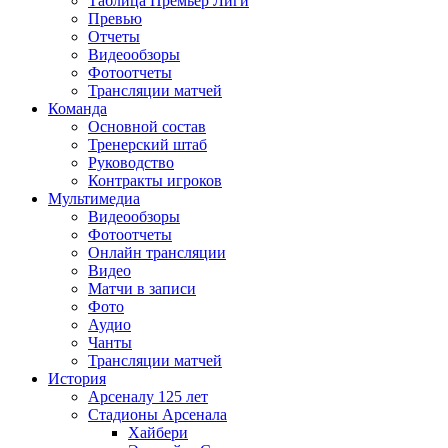
Таблица Премьер Лиги
Превью
Отчеты
Видеообзоры
Фотоотчеты
Трансляции матчей
Команда
Основной состав
Тренерский штаб
Руководство
Контракты игроков
Мультимедиа
Видеообзоры
Фотоотчеты
Онлайн трансляции
Видео
Матчи в записи
Фото
Аудио
Чанты
Трансляции матчей
История
Арсеналу 125 лет
Стадионы Арсенала
Хайбери