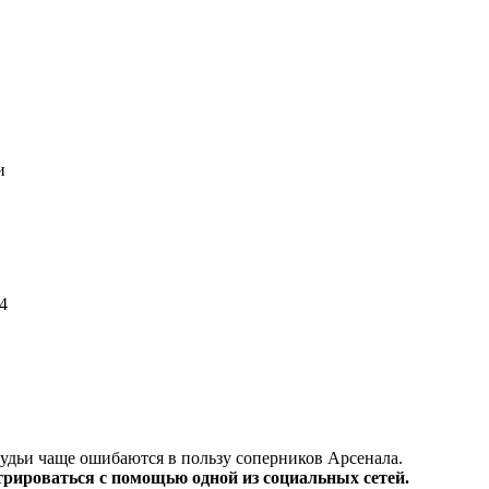
1
и
3
84
судьи чаще ошибаются в пользу соперников Арсенала.
трироваться с помощью одной из социальных сетей.