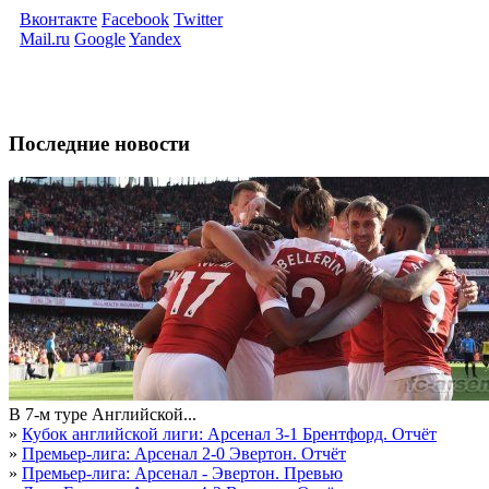
Вконтакте
Facebook
Twitter
Mail.ru
Google
Yandex
Последние новости
В 7-м туре Английской...
»
Кубок английской лиги: Арсенал 3-1 Брентфорд. Отчёт
»
Премьер-лига: Арсенал 2-0 Эвертон. Отчёт
»
Премьер-лига: Арсенал - Эвертон. Превью