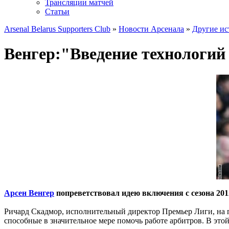
Трансляции матчей
Статьи
Arsenal Belarus Supporters Club
»
Новости Арсенала
»
Другие ис
Венгер:"Введение технологий
Арсен Венгер
попреветствовал идею включения с сезона 201
Ричард Скадмор, исполнительный директор Премьер Лиги, на пр
способные в значительное мере помочь работе арбитров. В эт