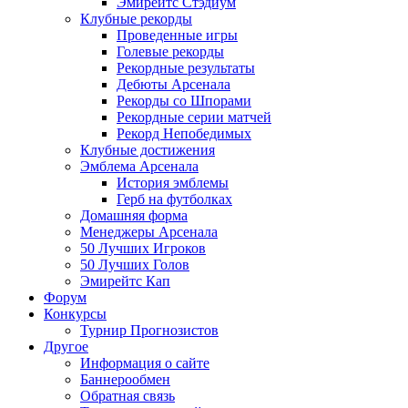
Эмирейтс Стэдиум
Клубные рекорды
Проведенные игры
Голевые рекорды
Рекордные результаты
Дебюты Арсенала
Рекорды со Шпорами
Рекордные серии матчей
Рекорд Непобедимых
Клубные достижения
Эмблема Арсенала
История эмблемы
Герб на футболках
Домашняя форма
Менеджеры Арсенала
50 Лучших Игроков
50 Лучших Голов
Эмирейтс Кап
Форум
Конкурсы
Турнир Прогнозистов
Другое
Информация о сайте
Баннерообмен
Обратная связь