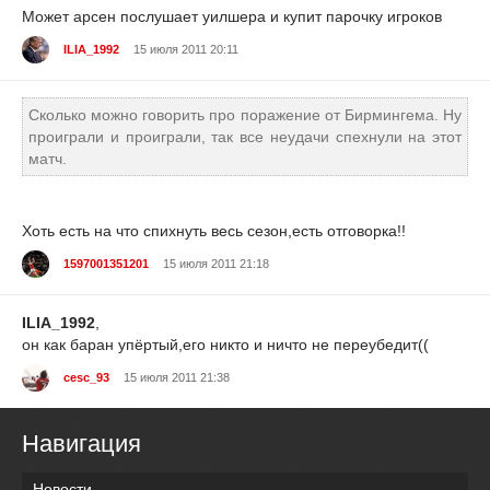
Может арсен послушает уилшера и купит парочку игроков
ILIA_1992
15 июля 2011 20:11
Сколько можно говорить про поражение от Бирмингема. Ну
проиграли и проиграли, так все неудачи спехнули на этот
матч.
Хоть есть на что спихнуть весь сезон,есть отговорка!!
1597001351201
15 июля 2011 21:18
ILIA_1992
,
он как баран упёртый,его никто и ничто не переубедит((
cesc_93
15 июля 2011 21:38
Навигация
Новости