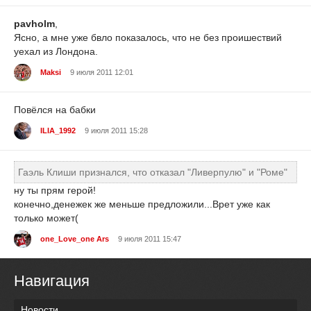
pavholm
,
Ясно, а мне уже бвло показалось, что не без проишествий
уехал из Лондона.
Maksi
9 июля 2011 12:01
Повёлся на бабки
ILIA_1992
9 июля 2011 15:28
Гаэль Клиши признался, что отказал "Ливерпулю" и "Роме"
ну ты прям герой!
конечно,денежек же меньше предложили...Врет уже как
только может(
one_Love_one Ars
9 июля 2011 15:47
Навигация
Новости