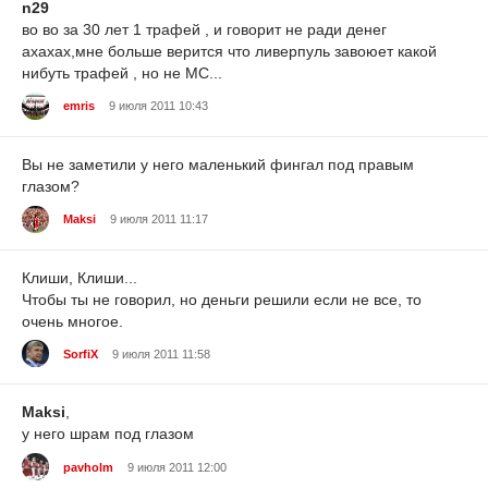
n29
во во за 30 лет 1 трафей , и говорит не ради денег
ахахах,мне больше верится что ливерпуль завоюет какой
нибуть трафей , но не МС...
emris
9 июля 2011 10:43
Вы не заметили у него маленький фингал под правым
глазом?
Maksi
9 июля 2011 11:17
Клиши, Клиши...
Чтобы ты не говорил, но деньги решили если не все, то
очень многое.
SorfiX
9 июля 2011 11:58
Maksi
,
у него шрам под глазом
pavholm
9 июля 2011 12:00