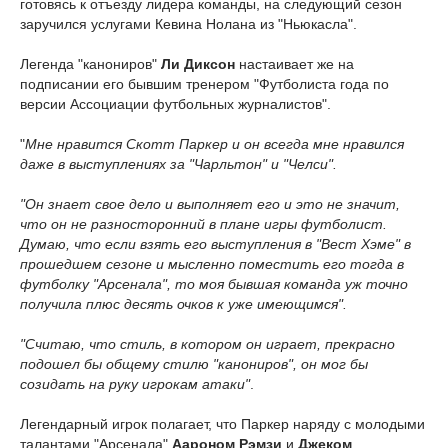
готовясь к отъезду лидера команды, на следующий сезон
заручился услугами Кевина Нолана из "Ньюкасла".
Легенда "канониров"
Ли Диксон
настаивает же на
подписании его бывшим тренером "Футболиста года по
версии Ассоциации футбольных журналистов".
"
Мне нравится Скотт Паркер и он всегда мне нравился
даже в выступлениях за "Чарльтон" и "Челси".
"Он знает свое дело и выполняет его и это не значит,
что он не разносторонний в плане игры футболист.
Думаю, что если взять его выступления в "Вест Хэме" в
прошедшем сезоне и мысленно поместить его тогда в
футболку "Арсенала", то моя бывшая команда уж точно
получила плюс десять очков к уже имеющимся".
"Считаю, что стиль, в котором он играет, прекрасно
подошел бы общему стилю "канониров", он мог бы
созидать на руку игрокам атаки"
.
Легендарный игрок полагает, что Паркер наряду с молодыми
талантами "Арсенала"
Аароном Рэмзи
и
Джеком