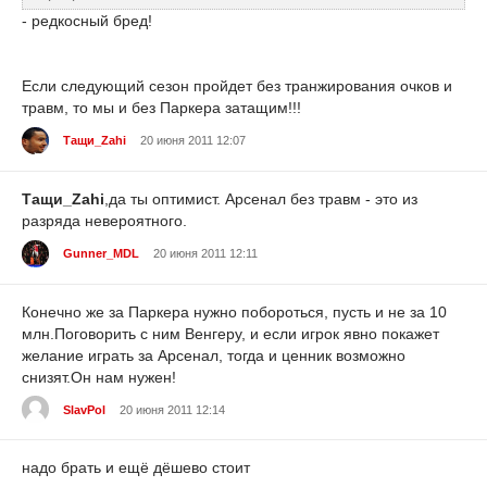
- редкосный бред!
Если следующий сезон пройдет без транжирования очков и
травм, то мы и без Паркера затащим!!!
Тащи_Zahi
20 июня 2011 12:07
Тащи_Zahi
,да ты оптимист. Арсенал без травм - это из
разряда невероятного.
Gunner_MDL
20 июня 2011 12:11
Конечно же за Паркера нужно побороться, пусть и не за 10
млн.Поговорить с ним Венгеру, и если игрок явно покажет
желание играть за Арсенал, тогда и ценник возможно
снизят.Он нам нужен!
SlavPol
20 июня 2011 12:14
надо брать и ещё дёшево стоит