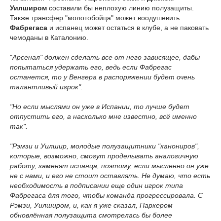
Уилширом
составили бы неплохую линию полузащиты.
Также трансфер "молотобойца" может воодушевить
Фабрегаса
и испанец может остаться в клубе, а не паковать
чемоданы в Каталонию.
"
Арсенал" должен сделать все от него зависящее, дабы
попытаться удержать его, ведь если Фабрегас
останется, то у Венгера в распоряжении будет очень
талантливый игрок".
"Но если мыслями он уже в Испании, то лучше будет
отпустить его, а насколько мне известно, всё именно
так".
"Рэмзи и Уилшир, молодые полузащитники "канониров",
которые, возможно, смогут проделывать аналогичную
работу, заменят испанца, поэтому, если мысленно он уже
не с нами, и его не стоит оставлять. Не думаю, что есть
необходимость в подписании еще один игрок типа
Фабрегаса для того, чтобы команда прогрессировала. С
Рэмзи, Уилширом, и, как я уже сказал, Паркером
обновлённая полузащита смотрелась бы более