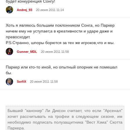
будет конкуренция Сонгу!
Andrej_93
20 июня 2011 11:14
Хоть я являюсь большим поклонником Сонга, но Паркер
ничем ему не уступает,а в креативности и ударе даже и
превосходит.
Р.S.Странно, шпоры борются за тех же игроков,что и мы.
Gunner_MDL
20 июня 2011 11:58
Паркер или кто-то иной, но опытный опорник не помешал
бы.
SorfiX
20 июня 2011 11:58
Бывший "канонир" Ли Диксон считает, что если "Арсенал"
хочет рассчитывать на трофеи в следующем сезоне, им
необходимо подписать полузащитника "Вест Хэма" Скотта
Паркера.