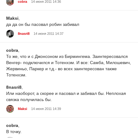
cobra
14 июня 2011 14:36
Maksi
,
да да он бы пасовал робин забивал
8nasri8
14 июня 2011 14:37
cobra
,
То же, что и с Джонсоном из Бирмингема. Заинтересовался
Венгер- подключился и Тотенхэм. И все: Самба, Милошевич,
Жервиньо, Паркер и т.д.- во всех заинтересован также
Тотенхэм.
8nasri8
,
Или наоборот, а скорее и пасовал и забивал бы. Неплохая
связка получилась бы.
Maksi
14 июня 2011 14:39
cobra
,
В точку.