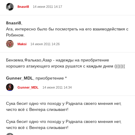
8nasri8
14 июня 2011 14:17
8nasri8
,
Ага, интересно было бы посмотреть на его взаимодействия с
Робином.
Maksi
14 июня 2011 14:26
Бензема,Фалькао,Азар - надежды на приобритение
хорошего атакующего игрока рушатся с каждым днем (((((((
Gunner_MDL
, приобретение *
Gunner_MDL
14 июня 2011 14:34
Сука бесит одно что походу у Рэднапа своего мнения нет,
чисто всё с Венгера слизывает!
Сука бесит одно что походу у Рэднапа своего мнения нет,
чисто всё с Венгера слизывает!