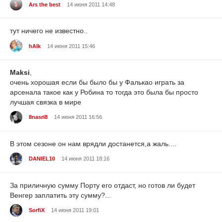
Ars the best
14 июня 2011 14:48
тут ничего не известно..
hAlk
14 июня 2011 15:46
Maksi
,
очень хорошая если бы было бы у Фалькао играть за
арсенала такое как у Робина то тогда это была бы просто
лучшая связка в мире
8nasri8
14 июня 2011 16:56
В этом сезоне он нам врядли достанется,а жаль....
DANIEL10
14 июня 2011 18:16
За приличную сумму Порту его отдаст, но готов ли будет
Венгер заплатить эту сумму?...
SorfiX
14 июня 2011 19:01