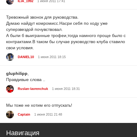
ILIA_1992
1 июня 2011 17:41
Тревожный звонок для руководства.
Думаю найдут комромисс.Насри себя по ходу уже
суперзвездой почувствовал.
А были б выигранные трофеи,тогда намного проще было с
контрактами.В таком бы случае руководство клуба ставило
свои условия.
DANIEL10
1 июня 2011 18:15
gluphilipp
,
Правдивые слова ..
Ruslan-lavrenchuk
1 июня 2011 18:31
Мы тоже не хотим его отпускать!
Captain
1 июня 2011 21:48
Навигация