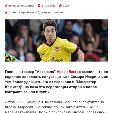
belarussian-gunner
1 июн 2011
2106
Новости Арсенала
»
Другие источники
Главный тренер "Арсенала"
Арсен Венгер
заявил, что он
надеется сохранить полузащитника Самира Насри, а уже
тем более удержать его от перехода в "Манчестер
Юнайтед", но пока что переговоры сторон о новом
контракте зашли в тупик.
Летом 2008 "канониры" выложили 12 миллионов фунтов за
игрока "Марселя", но сейчас пошли заключительные 12
месяцев контракта Насри с лондонским клубом. Ходят слухи,