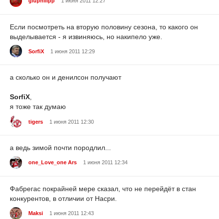
gluphilipp
1 июня 2011 12:27
Если посмотреть на вторую половину сезона, то какого он
выделывается - я извиняюсь, но накипело уже.
SorfiX
1 июня 2011 12:29
а сколько он и денилсон получают
SorfiX
,
я тоже так думаю
tigers
1 июня 2011 12:30
а ведь зимой почти породлил...
one_Love_one Ars
1 июня 2011 12:34
Фабрегас покрайней мере сказал, что не перейдёт в стан
конкурентов, в отличии от Насри.
Maksi
1 июня 2011 12:43