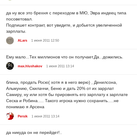
да ну все это брехня с переходом в МЮ, Эвра индеец типа
посоветовал.
Подпишет контракт, вот увидите, и добьется увеличенной
зарплаты.
ALars
1 июня 2011 12:50
Ему мало...Тех миллионов что он получает.Да...дожились.
max.hlushakov
1 июня 2011 13:14
блина, продать Росю( хотя я в него верю) , Денилсона,
Альмунию, Скилаччи, Беню и дать 20% от их заррлат
Самиру, ну или хотя бы прировнять его зарплату к зарплате
Сеска и Робина..... Такого игрока нужно сохранить.....не
понимаю я Арсена
Persik
1 июня 2011 13:14
да никуда он не перейдет!..