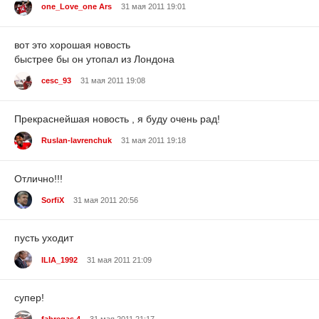
one_Love_one Ars
31 мая 2011 19:01
вот это хорошая новость
быстрее бы он утопал из Лондона
cesc_93
31 мая 2011 19:08
Прекраснейшая новость , я буду очень рад!
Ruslan-lavrenchuk
31 мая 2011 19:18
Отлично!!!
SorfiX
31 мая 2011 20:56
пусть уходит
ILIA_1992
31 мая 2011 21:09
супер!