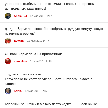
у него есть стабильность в отличии от наших теперешних
центральных защитников!
Andrej_93
12 мая 2011 14:17
да да!!! Вермален способен собрать в трудную минуту "стадо
потеряных овечек".....
EDwarD
12 мая 2011 14:47
Ошибок Вермалена не припоминаю
gluphilipp
12 мая 2011 15:09
Трудно с этим спорить...
Безусловно не хватало уверенности и класса Томаса в
защите.
SorfiX
12 мая 2011 15:15
Классный защитник и в атаку часто ходит!!!!!!!!!Если бы не