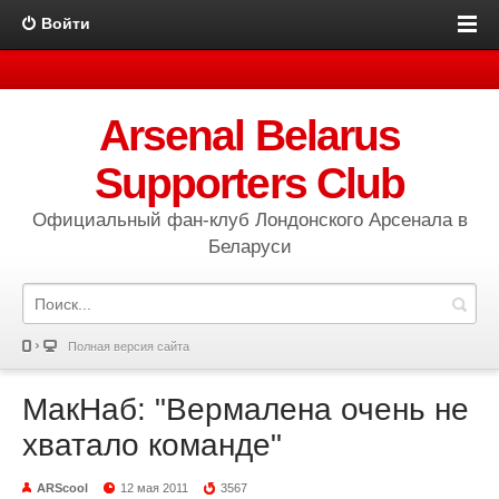
Войти
Arsenal Belarus
Supporters Club
Официальный фан-клуб Лондонского Арсенала в
Беларуси
Полная версия сайта
МакНаб: "Вермалена очень не
хватало команде"
ARScool
12 мая 2011
3567