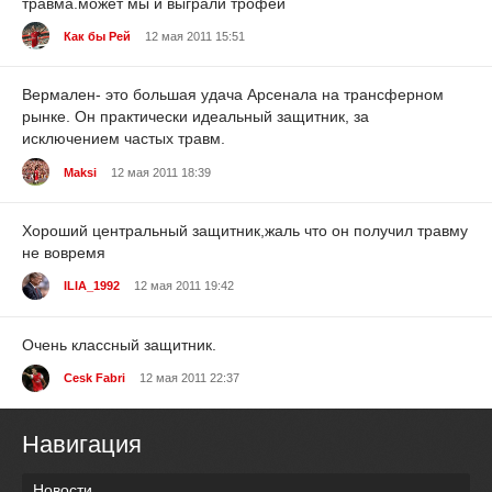
травма.может мы и выграли трофей
Как бы Рей
12 мая 2011 15:51
Вермален- это большая удача Арсенала на трансферном
рынке. Он практически идеальный защитник, за
исключением частых травм.
Maksi
12 мая 2011 18:39
Хороший центральный защитник,жаль что он получил травму
не вовремя
ILIA_1992
12 мая 2011 19:42
Очень классный защитник.
Cesk Fabri
12 мая 2011 22:37
Навигация
Новости