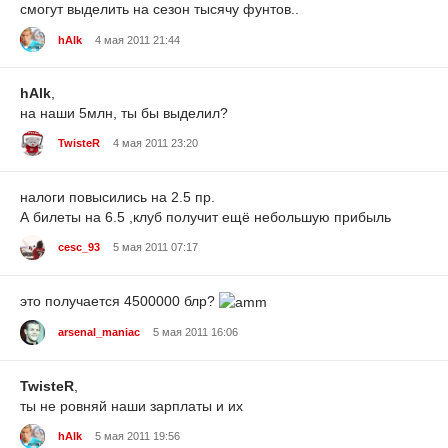
смогут выделить на сезон тысячу фунтов..
hAlk
4 мая 2011 21:44
hAlk
,
на наши 5млн, ты бы выделил?
TwisteR
4 мая 2011 23:20
налоги повысились на 2.5 пр.
А билеты на 6.5 ,клуб получит ещё небольшую прибыль
cesc_93
5 мая 2011 07:17
это получается 4500000 блр?
arsenal_maniac
5 мая 2011 16:06
TwisteR
,
ты не ровняй наши зарплаты и их
hAlk
5 мая 2011 19:56