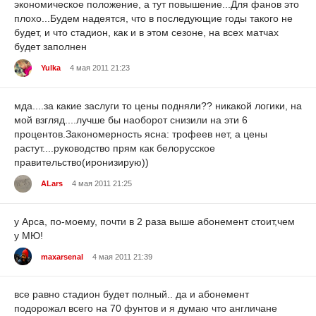
экономическое положение, а тут повышение...Для фанов это
плохо...Будем надеятся, что в последующие годы такого не
будет, и что стадион, как и в этом сезоне, на всех матчах
будет заполнен
Yulka
4 мая 2011 21:23
мда....за какие заслуги то цены подняли?? никакой логики, на
мой взгляд....лучше бы наоборот снизили на эти 6
процентов.Закономерность ясна: трофеев нет, а цены
растут....руководство прям как белорусское
правительство(иронизирую))
ALars
4 мая 2011 21:25
у Арса, по-моему, почти в 2 раза выше абонемент стоит,чем
у МЮ!
maxarsenal
4 мая 2011 21:39
все равно стадион будет полный.. да и абонемент
подорожал всего на 70 фунтов и я думаю что англичане