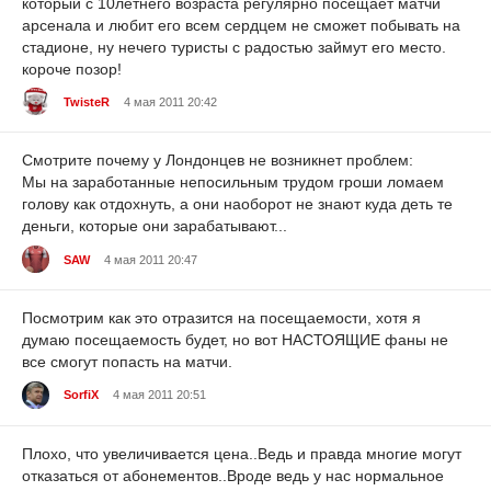
который с 10летнего возраста регулярно посещает матчи
арсенала и любит его всем сердцем не сможет побывать на
стадионе, ну нечего туристы с радостью займут его место.
короче позор!
TwisteR
4 мая 2011 20:42
Смотрите почему у Лондонцев не возникнет проблем:
Мы на заработанные непосильным трудом гроши ломаем
голову как отдохнуть, а они наоборот не знают куда деть те
деньги, которые они зарабатывают...
SAW
4 мая 2011 20:47
Посмотрим как это отразится на посещаемости, хотя я
думаю посещаемость будет, но вот НАСТОЯЩИЕ фаны не
все смогут попасть на матчи.
SorfiX
4 мая 2011 20:51
Плохо, что увеличивается цена..Ведь и правда многие могут
отказаться от абонементов..Вроде ведь у нас нормальное