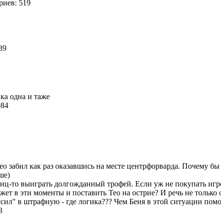
иев: 519
039
ка одна и таже
984
Тео забил как раз оказавшись на месте центрфорварда. Почему б
ше)
конц-то выиграть долгожданный трофей. Если уж не покупать иг
может в эти моменты и поставить Тео на острие? И речь не только
сил" в штрафную - где логика??? Чем Беня в этой ситуации пом
43