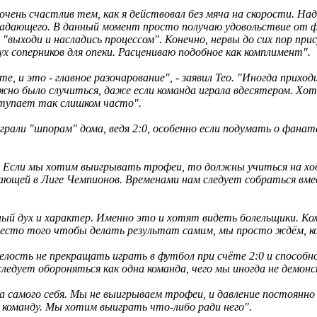
чень счастлив тем, как я действовал без мяча на скорости. На
падающего. В данный момент просто получаю удовольствие от фу
 "выходи и насладись процессом". Конечно, нервы до сих пор пр
 соперников для опеки. Расцениваю подобное как комплимент".
е, и это - главное разочарование", - заявил Тео. "Иногда прихо
олжно было случиться, даже если команда играла вдесятером. Х
ступает так слишком часто".
играли "шпорам" дома, ведя 2:0, особенно если подумать о фан
. Если мы хотим выигрывать трофеи, то должны учиться на ход
рающей в Лиге Чемпионов. Временами нам следует собраться вме
й дух и характер. Именно это и хотят видеть болельщики. Ко
место того чтобы делать результат самим, мы просто ждём, ког
мелость не прекращать играть в футбол при счёте 2:0 и спосо
следует обороняться как одна команда, чего мы иногда не демон
а самого себя. Мы не выигрываем трофеи, и давление постоянно
команду. Мы хотим выиграть что-либо ради него".