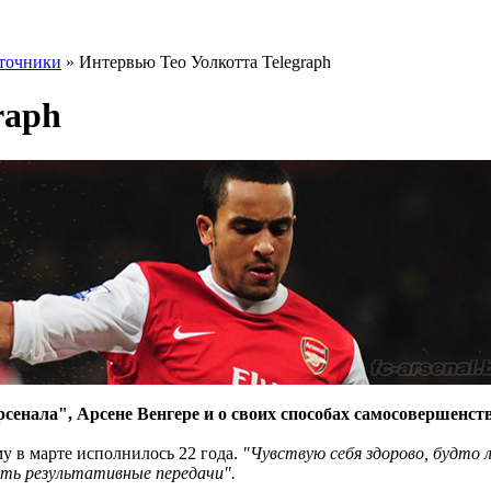
точники
» Интервью Тео Уолкотта Telegraph
raph
енала", Арсене Венгере и о своих способах самосовершенст
ому в марте исполнилось 22 года.
"Чувствую себя здорово, будто 
ть результативные передачи".