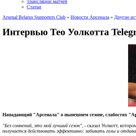
Трансляции матчей
Статьи
Arsenal Belarus Supporters Club
»
Новости Арсенала
»
Другие ис
Интервью Тео Уолкотта Teleg
Нападающий "Арсенала" о нынешнем сезоне, слабостях "Арс
"Без сомнений, это мой лучший сезон",
- сказал Уолкотт, котор
получается действовать эффективно: забивать голы и отдава