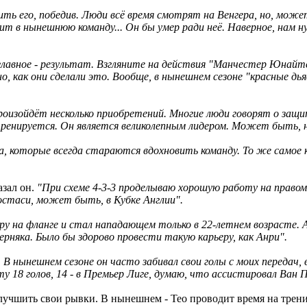
рить его, победив. Люди всё время смотрят на Венгера, но, мо
т в нынешнюю команду... Он бы умер ради неё. Наверное, нам 
 главное - результат. Взгляните на действия "Манчестер Юнайт
но, как они сделали это. Вообще, в нынешнем сезоне "красные 
оизойдёт несколько приобретений. Многие люди говорят о защит
тренируется. Он является великолепным лидером. Может быть, н
та, которые всегда стараются вдохновить команду. То же самое 
азал он.
"При схеме 4-3-3 проделываю хорошую работу на правом
остаси, может быть, в Кубке Англии".
еру на фланге и стал нападающем только в 22-летнем возрасте. А
рняка. Было бы здорово провести такую карьеру, как Анри".
В нынешнем сезоне он часто забивал свои голы с моих передач, 
у 18 голов, 14 - в Премьер Лиге, думаю, что ассистировал Ван П
чшить свои рывки. В нынешнем - Тео проводит время на тренир