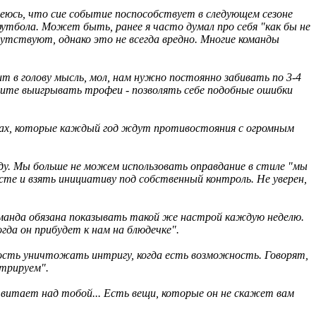
деюсь, что сие событие поспособствует в следующем сезоне
тбола. Может быть, ранее я часто думал про себя "как бы не
исутствуют, однако это не всегда вредно. Многие команды
дит в голову мысль, мол, нам нужно постоянно забивать по 3-4
отите выигрывать трофеи - позволять себе подобные ошибки
атах, которые каждый год ждут противостояния с огромным
у. Мы больше не можем использовать оправдание в стиле "мы
сте и взять инициативу под собственный контроль. Не уверен,
манда обязана показывать такой же настрой каждую неделю.
да он прибудет к нам на блюдечке".
бность уничтожать интригу, когда есть возможность. Говорят,
стрируем".
 витает над тобой... Есть вещи, которые он не скажет вам