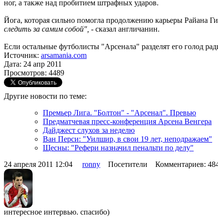
ног, а также над пробитием штрафных ударов.
Йога, которая сильно помогла продолжению карьеры Райана Гиг
следить за самим собой",
- сказал англичанин.
Если остальные футболисты "Арсенала" разделят его голод рад
Источник:
arsamania.com
Дата: 24 апр 2011
Просмотров: 4489
Другие новости по теме:
Премьер Лига. "Болтон" - "Арсенал". Превью
Предматчевая пресс-конференция Арсена Венгера
Дайджест слухов за неделю
Ван Перси: "Уилшир, в свои 19 лет, неподражаем"
Щесны: "Рефери назначил пенальти по делу"
24 апреля 2011 12:04
ronny
Посетители Комментариев: 4
интересное интервью. спасибо)