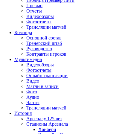
Таблица Премьер Лиги
Превью
Отчеты
Видеообзоры
Фотоотчеты
Трансляции матчей
Команда
Основной состав
Тренерский штаб
Руководство
Контракты игроков
Мультимедиа
Видеообзоры
Фотоотчеты
Онлайн трансляции
Видео
Матчи в записи
Фото
Аудио
Чанты
Трансляции матчей
История
Арсеналу 125 лет
Стадионы Арсенала
Хайбери