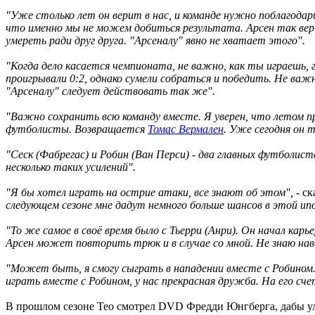
"Уже столько лет он верит в нас, и команде нужно поблагода
что именно мы не можем добиться результата. Арсен так вери
умереть ради друг друга. "Арсеналу" явно не хватает этого".
"Когда дело касается чемпионата, не важно, как ты играешь,
проигрывали 0:2, однако сумели собраться и победить. Не важ
"Арсеналу" следует действовать так же".
"Важно сохранить всю команду вместе. Я уверен, что летом пр
футболисты. Возвращается
Томас Вермален
. Уже сегодня он 
"Сеск (Фабрегас) и Робин (Ван Перси) - два главных футболис
несколько таких усилений".
"Я бы хотел играть на острие атаки, все знают об этом",
- ск
следующем сезоне мне дадут немного больше шансов в этой ип
"То же самое в своё время было с Тьерри (Анри). Он начал карь
Арсен может повторить трюк и в случае со мной. Не знаю наве
"Может быть, я смогу сыграть в нападении вместе с Робином. 
играть вместе с Робином, у нас прекрасная дружба. На его счет
В прошлом сезоне Тео смотрел DVD Фредди Юнгберга, дабы улу