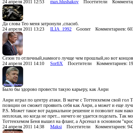
24 апреля 2011 12:53
max.hlushakov
Посетители Комментар
Да слова Тео меня затронули ,спасиб.
24 апреля 2011 13:23
ILIA_1992
Gooner Комментариев: 6
Сезон то отличный,намного лучще чем прошлый,но вот концов
24 апреля 2011 14:10
SorfiX
Посетители Комментариев: 1
Было бы здорово провести такую карьеру, как Анри
Анри играл по центру атаки. В матче с Тоттенхемом свой гол 
позиции он сможет проявить себя как Анри, а может и еще луч
P.S. Может такое вот радикальное решение и позволит нам на
неплохая, но когда не прет... ничего не удается поделать. Так 
Тоттенхемом Беня вышел на фланг, а Арсенал в основном "крос
24 апреля 2011 14:38
Maksi
Посетители Комментариев: 9