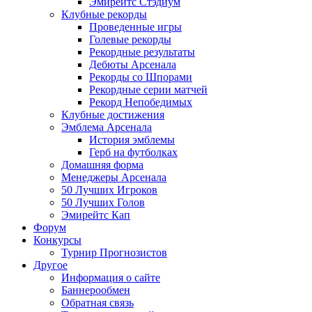
Эмирейтс Стэдиум
Клубные рекорды
Проведенные игры
Голевые рекорды
Рекордные результаты
Дебюты Арсенала
Рекорды со Шпорами
Рекордные серии матчей
Рекорд Непобедимых
Клубные достижения
Эмблема Арсенала
История эмблемы
Герб на футболках
Домашняя форма
Менеджеры Арсенала
50 Лучших Игроков
50 Лучших Голов
Эмирейтс Кап
Форум
Конкурсы
Турнир Прогнозистов
Другое
Информация о сайте
Баннерообмен
Обратная связь