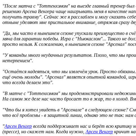
"После матча с "Тоттенхэмом" на выезде главный тренер был о
решению Арсена Венгера чаще наигрывать меня в качестве на
получить травму". Сейчас же я расслаблен и могу сказать себе
отныне уделяют мне пристальное внимание, отряжая сразу двух
"Да, мы часто в нынешнем сезоне упускали преимущество в счёт
мяча для гарантии победы. Игра с "Ньюкаслом"... Такого не д
просто нельзя. К сожалению, в нынешнем сезоне "Арсенал" по
"У команды много неудачных результатов. Плохо, что мы про
нетерпением".
"Остаётся надеяться, что мы извлечём урок. Просто обязаны
ещё очень молоды". "Арсенал" является опытной командой, иг
что всегда делаем это".
"В матче с "Тоттенхэмом" мы продемонстрировали недюжинны
На самом же деле нас часто бросает то в жар, то в холод. В
"Что бы я хотел увидеть в "Арсенале" в следующем сезоне? С
что всё проблемы - в защитной линии, однако это не так: нам 
"
Арсен Венгер
всегда поддерживает нас и берёт всю критику н
(прессе), но скажет нам. Когда нужно,
Арсен Венгер
кричит на 