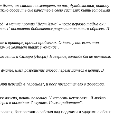
жет быть, им стоит посмотреть на нас, футболистов, потому
нужно добавить сие качество в свою систему: быть готовыми
ед" в матче против "Вест Хэма" - после первого тайма они
дьяволы" постоянно добиваются результатов таким образом. И
е и вратаре, прочих проблемах. Однако у нас есть топ-
ам не хватает таких в команде".
касается и Самира (Насри). Наверное, команде бы не помешало
 фланге, имея разрешение иногда перемещаться в центр. В
нри перешёл в "Арсенал", и босс превратил его в форварда.
возможно, почти половину. У нас есть некая связь. Я люблю
ерси в последних 7 случаях. Связка работает".
овках, беспрестанно работая над подачами и ударами с обеих