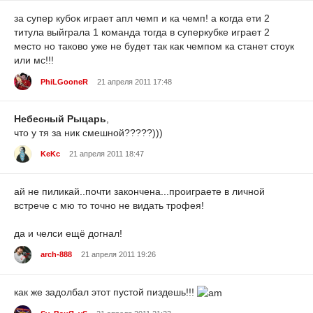
за супер кубок играет апл чемп и ка чемп! а когда ети 2
титула выйграла 1 команда тогда в суперкубке играет 2
место но таково уже не будет так как чемпом ка станет стоук
или мс!!!
PhiLGooneR
21 апреля 2011 17:48
Небесный Рыцарь
,
что у тя за ник смешной?????)))
KeKc
21 апреля 2011 18:47
ай не пиликай..почти закончена...проиграете в личной
встрече с мю то точно не видать трофея!
да и челси ещё догнал!
arch-888
21 апреля 2011 19:26
как же задолбал этот пустой пиздeшь!!!