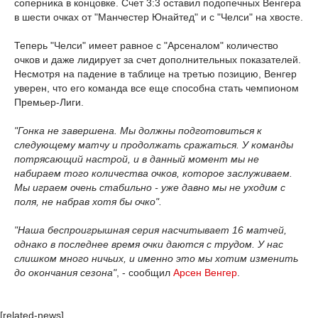
соперника в концовке. Счет 3:3 оставил подопечных Венгера
в шести очках от "Манчестер Юнайтед" и с "Челси" на хвосте.
Теперь "Челси" имеет равное с "Арсеналом" количество
очков и даже лидирует за счет дополнительных показателей.
Несмотря на падение в таблице на третью позицию, Венгер
уверен, что его команда все еще способна стать чемпионом
Премьер-Лиги.
"Гонка не завершена. Мы должны подготовиться к
следующему матчу и продолжать сражаться. У команды
потрясающий настрой, и в данный момент мы не
набираем того количества очков, которое заслуживаем.
Мы играем очень стабильно - уже давно мы не уходим с
поля, не набрав хотя бы очко".
"Наша беспроигрышная серия насчитывает 16 матчей,
однако в последнее время очки даются с трудом. У нас
слишком много ничьих, и именно это мы хотим изменить
до окончания сезона"
, - сообщил
Арсен Венгер
.
[related-news]