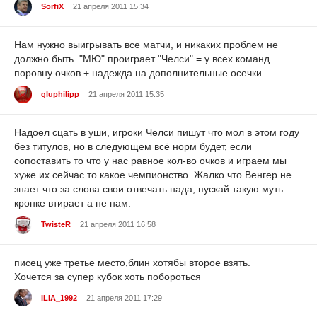
SorfiX
21 апреля 2011 15:34
Нам нужно выигрывать все матчи, и никаких проблем не
должно быть. "МЮ" проиграет "Челси" = у всех команд
поровну очков + надежда на дополнительные осечки.
gluphilipp
21 апреля 2011 15:35
Надоел сцать в уши, игроки Челси пишут что мол в этом году
без титулов, но в следующем всё норм будет, если
сопоставить то что у нас равное кол-во очков и играем мы
хуже их сейчас то какое чемпионство. Жалко что Венгер не
знает что за слова свои отвечать нада, пускай такую муть
кронке втирает а не нам.
TwisteR
21 апреля 2011 16:58
писец уже третье место,блин хотябы второе взять.
Хочется за супер кубок хоть побороться
ILIA_1992
21 апреля 2011 17:29