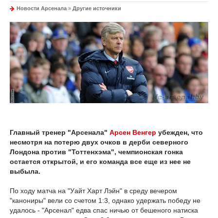
Новости Арсенала
»
Другие источники
Главный тренер "Арсенала"
Арсен Венгер
убежден, что
несмотря на потерю двух очков в дерби северного
Лондона против "Тоттенхэма", чемпионская гонка
остается открытой, и его команда все еще из нее не
выбыла.
По ходу матча на "Уайт Харт Лэйн" в среду вечером
"канониры" вели со счетом 1:3, однако удержать победу не
удалось - "Арсенал" едва спас ничью от бешеного натиска