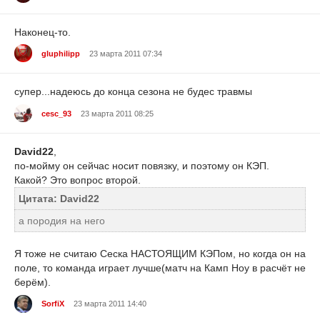
Наконец-то.
gluphilipp
23 марта 2011 07:34
супер...надеюсь до конца сезона не будес травмы
cesc_93
23 марта 2011 08:25
David22
,
по-мойму он сейчас носит повязку, и поэтому он КЭП.
Какой? Это вопрос второй.
Цитата: David22
а породия на него
Я тоже не считаю Сеска НАСТОЯЩИМ КЭПом, но когда он на
поле, то команда играет лучше(матч на Камп Ноу в расчёт не
берём).
SorfiX
23 марта 2011 14:40