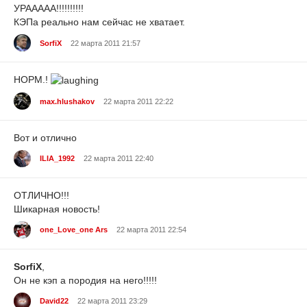
УРААААА!!!!!!!!!!
КЭПа реально нам сейчас не хватает.
SorfiX
22 марта 2011 21:57
НОРМ.!
max.hlushakov
22 марта 2011 22:22
Вот и отлично
ILIA_1992
22 марта 2011 22:40
ОТЛИЧНО!!!
Шикарная новость!
one_Love_one Ars
22 марта 2011 22:54
SorfiX
,
Он не кэп а породия на него!!!!!
David22
22 марта 2011 23:29