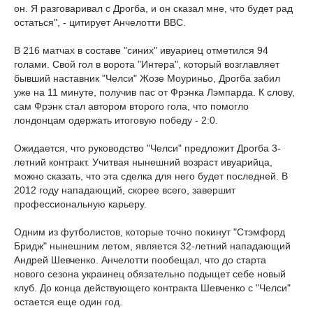
он. Я разговаривал с Дрогба, и он сказал мне, что будет рад
остаться", - цитирует Анчелотти BBC.
В 216 матчах в составе "синих" ивуариец отметился 94
голами. Свой гол в ворота "Интера", который возглавляет
бывший наставник "Челси" Жозе Моуриньо, Дрогба забил
уже на 11 минуте, получив пас от Фрэнка Лэмпарда. К слову,
сам Фрэнк стал автором второго гола, что помогло
лондонцам одержать итоговую победу - 2:0.
Ожидается, что руководство "Челси" предложит Дрогба 3-
летний контракт. Учитвая нынешний возраст ивуарийца,
можно сказать, что эта сделка для него будет последней. В
2012 году нападающий, скорее всего, завершит
профессиональную карьеру.
Одним из футболистов, которые точно покинут "Стэмфорд
Бридж" нынешним летом, является 32-летний нападающий
Андрей Шевченко. Анчелотти пообещал, что до старта
нового сезона украинец обязательно подыщет себе новый
клуб. До конца действующего контракта Шевченко с "Челси"
остается еще один год.