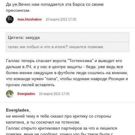
Да уж.Вечно нам попадается эта Барса со своим
прессингом.
max.hlushakov
10 марта 2011 17:35
Цитата: зануда
галас им побыл и что в итоге? лишился повязки.
Галлас теперь спасает ворота "Тоттенхэма" и выводит его
дальше в ЛЧ, а у нас в центре защиты - беда. уже ведь все
более-менее сведущие в футболе люди сошлись на мнении,
что команде нужен "папа", чтобы ходокам навроде Росицки и
прочих люлей вставлять
Everglades
10 марта 2011 17:41
Everglades
,
не меняй тему я тебе сказал про критику со стороны
капитана, а ты соскочил на тотенхэм.
Галлас открыто критиковал партнёров за что и лишился
повязки, веня не одобрил, хочеш что бы такое была с