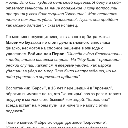
жизнь. Это был худший день моей карьеры. Я беру на себя
ответственность за наше поражение и хочу попросить
прощения у всех болельщиков "Арсенала". Мне остается
только пожелать удачи "Барселоне". Пусть она пройдет
как можно дальше"
, - сказал испанец.
По мнению полузащитника, из главного арбитра матча
Массимо Бузакки
не стоит делать главного виновника
фиаско, несмотря на спорное решение в эпизоде с
удалением
Робина ван Перси
:
"Иногда судьи благосклонны
к тебе, иногда слишком строги. На "Ноу Камп" произошел
редкий случай. Кажется, я впервые увидел, как игрока
удалили за удар по мячу. Это было несправедливо, но не
надо упрекать в поражении арбитра".
Воспитанник "Барсы", в 16 лет перешедший в "Арсенал",
обратил внимание на то, что "канониры" раз за разом терпят
неудачу в матчах с его бывшей командой: "Барселона"
всегда встает на моем пути, и я ничего не могу с этим
поделать".
Тем не менее, Фабрегас отдал должное "Барселоне":