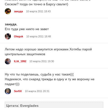
Сеском? тогда он точно в Барсу свалит)
зануда
10 марта 2011 18:43
зануда
,
Его туда уже никто не завет
Oleguk
10 марта 2011 18:48
Летом надо хорошо закупится игроками.Хотябы парой
центральных защитников
ILIA_1992
10 марта 2011 19:30
Ну что ты поделаешь, судьба у нас такая(((
Надеемся, что снаряд трижды в одну и ту же воронку не
падает)))
SorfiX
10 марта 2011 20:31
Цитата: Everglades