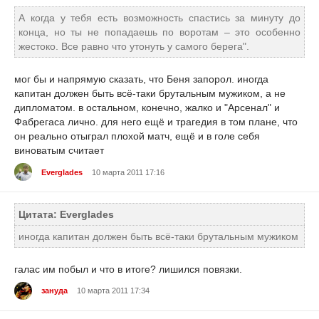
А когда у тебя есть возможность спастись за минуту до
конца, но ты не попадаешь по воротам – это особенно
жестоко. Все равно что утонуть у самого берега".
мог бы и напрямую сказать, что Беня запорол. иногда
капитан должен быть всё-таки брутальным мужиком, а не
дипломатом. в остальном, конечно, жалко и "Арсенал" и
Фабрегаса лично. для него ещё и трагедия в том плане, что
он реально отыграл плохой матч, ещё и в голе себя
виноватым считает
Everglades
10 марта 2011 17:16
Цитата: Everglades
иногда капитан должен быть всё-таки брутальным мужиком
галас им побыл и что в итоге? лишился повязки.
зануда
10 марта 2011 17:34