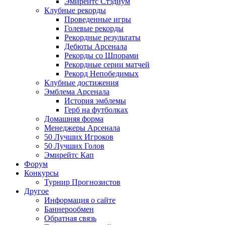
Эмирейтс Стэдиум
Клубные рекорды
Проведенные игры
Голевые рекорды
Рекордные результаты
Дебюты Арсенала
Рекорды со Шпорами
Рекордные серии матчей
Рекорд Непобедимых
Клубные достижения
Эмблема Арсенала
История эмблемы
Герб на футболках
Домашняя форма
Менеджеры Арсенала
50 Лучших Игроков
50 Лучших Голов
Эмирейтс Кап
Форум
Конкурсы
Турнир Прогнозистов
Другое
Информация о сайте
Баннерообмен
Обратная связь