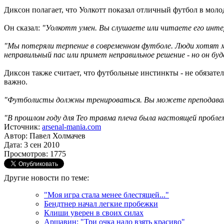
Диксон полагает, что Уолкотт показал отличный футбол в моло
Он сказал:
"Уолкотт умен. Вы слушаете или читаете его интерв
"Мы потеряли терпение в современном футболе. Люди хотят м
неправильный пас или примет неправильное решение - но он бу
Диксон также считает, что футбольные инстинкты - не обязател
важно.
"Футболисты должны тренироваться. Вы можете преподавать и
"В прошлом году для Тео травма плеча была настоящей пробле
Источник:
arsenal-mania.com
Автор: Павел Холмачев
Дата: 3 сен 2010
Просмотров: 1775
Другие новости по теме:
"Моя игра стала менее блестящей..."
Бендтнер начал легкие пробежки
Клиши уверен в своих силах
Аршавин: "Три очка надо взять красиво"