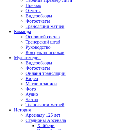
Таблица Премьер Лиги
Превью
Отчеты
Видеообзоры
Фотоотчеты
Трансляции матчей
Команда
Основной состав
Тренерский штаб
Руководство
Контракты игроков
Мультимедиа
Видеообзоры
Фотоотчеты
Онлайн трансляции
Видео
Матчи в записи
Фото
Аудио
Чанты
Трансляции матчей
История
Арсеналу 125 лет
Стадионы Арсенала
Хайбери