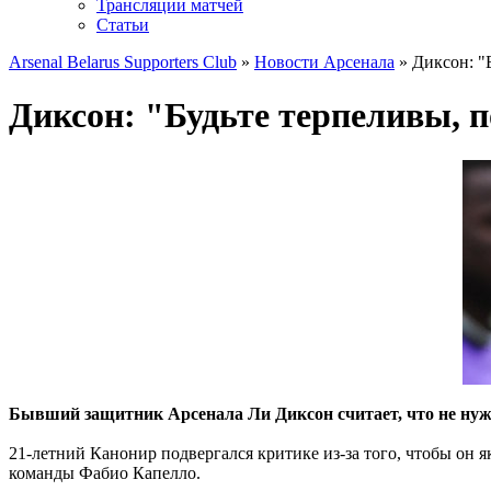
Трансляции матчей
Статьи
Arsenal Belarus Supporters Club
»
Новости Арсенала
» Диксон: "
Диксон: "Будьте терпеливы, 
Бывший защитник Арсенала Ли Диксон считает, что не нуж
21-летний Канонир подвергался критике из-за того, чтобы он 
команды Фабио Капелло.