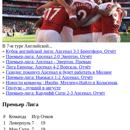
В 7-м туре Английской...
»
Кубок английской лиги: Арсенал 3-1 Брентфорд. Отчёт
»
Премьер-лига: Арсенал 2-0 Эвертон. Отчёт
»
Премьер-лига: Арсенал - Эвертон. Превью
»
Лига Европы: Арсенал 4-2 Ворскла. Отчёт
»
Газидис покинул Арсенал и будет работать в Милане
»
Премьер-лига: Ньюкасл 1-2 Арсенал. Отчёт
»
Новости команды : Ивоби, Мэтленд-Найлз и Коласинак
»
Гендузи - лучший в августе
»
Премьер-лига: Кардифф Сити 2-3 Арсенал. Отчёт
Премьер Лига
#
Команда
Игр
Очков
1
Ливерпуль
7
19
2
Ман Сити
7
19