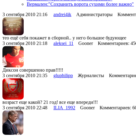
Вермален:"Сохранить ворота сухими более важно"
3 сентября 2010 21:16
andrei4ik
Администраторы Коммента
тео ещё себя покажет в сборной.. у него большое будующее
3 сентября 2010 21:18
aleksei_11
Gooner Комментариев: 4
Диксон совершенно прав!!!!!
3 сентября 2010 21:35
gluphilipp
Журналисты Комментарие
возраст еще какой? 21 год! все еще впереди!!!
3 сентября 2010 22:48
ILIA_1992
Gooner Комментариев: 