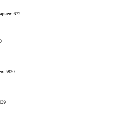
риев: 672
50
в: 5820
6039