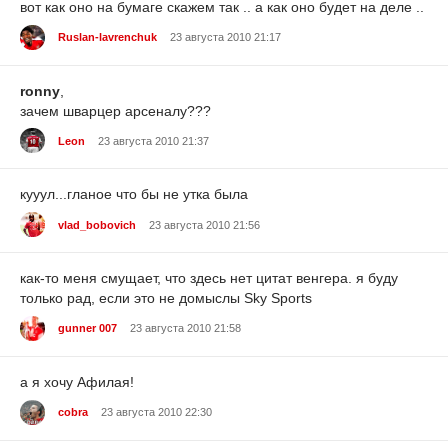
вот как оно на бумаге скажем так .. а как оно будет на деле ..
Ruslan-lavrenchuk
23 августа 2010 21:17
ronny
,
зачем шварцер арсеналу???
Leon
23 августа 2010 21:37
кууул...гланое что бы не утка была
vlad_bobovich
23 августа 2010 21:56
как-то меня смущает, что здесь нет цитат венгера. я буду
только рад, если это не домыслы Sky Sports
gunner 007
23 августа 2010 21:58
а я хочу Афилая!
cobra
23 августа 2010 22:30