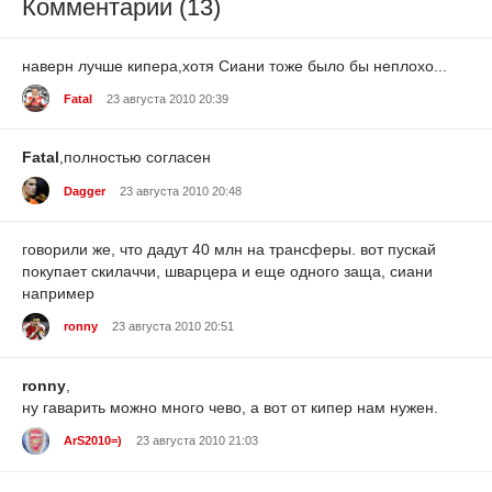
Комментарии (13)
наверн лучше кипера,хотя Сиани тоже было бы неплохо...
Fatal
23 августа 2010 20:39
Fatal
,полностью согласен
Dagger
23 августа 2010 20:48
говорили же, что дадут 40 млн на трансферы. вот пускай
покупает скилаччи, шварцера и еще одного заща, сиани
например
ronny
23 августа 2010 20:51
ronny
,
ну гаварить можно много чево, а вот от кипер нам нужен.
ArS2010=)
23 августа 2010 21:03