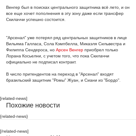
Венгер был в поисках центрального защитника всё лето, и он
все еще хочет пополнения в эту зону даже если трансфер
Скилаччи успешно состоится.
"Арсенал" уже потерял ряд центральных защитников в лице
Вильяма Галласа, Сола Кэмпбелла, Микаэля Сильвестра и
Филиппа Сендероса, но
Арсен Венгер
приобрел только
Лорана Косьелни, с учетом того, что пока Скилаччи
официально не подписал контракт.
В число притендентов на переход в "Арсенал" входят
бразильский защитник "Ромы" Жуан, и Сиани из "Бордо".
[related-news]
Похожие новости
{related-news}
[/related-news]