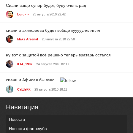
Сиани ваще супер будет, буду очень рад
Lord-_-
23 августа 2010 22:42
сиани и акинфеева будет вобще куууууллллллл
Maks Arsenal
23 августа 2010 22:58
ну вот с защитой всё решено теперь вратарь остался
ILIA_1992
24 августа 2010 02:17
сиани и Афилая бы взял....
СаШеКК
25 августа 2010 18:11
Навигация
Новости
Новости фан-клуба