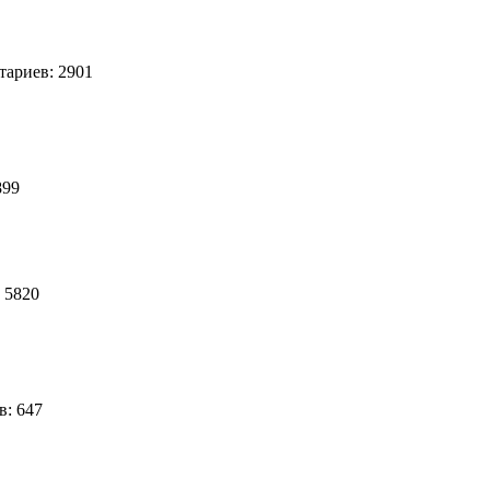
ариев: 2901
899
 5820
в: 647