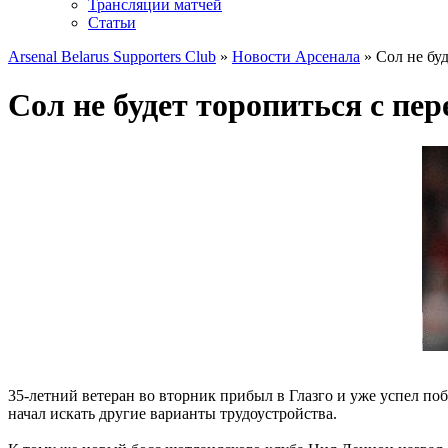
Трансляции матчей
Статьи
Arsenal Belarus Supporters Club
»
Новости Арсенала
» Сол не буд
Сол не будет торопиться с пе
35-летний ветеран во вторник прибыл в Глазго и уже успел по
начал искать другие варианты трудоустройства.