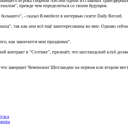
бывшего игрока сборной Англии одной из главных трансферных 
сеналом", прежде чем определиться со своим будущим.
большего", - сказал Кэмпбелл в интервью газете Daily Record.
ала", так как они всё ещё заинтересованы во мне. Однако сейча
го, как закончатся мои праздники".
ий контракт в "Селтике", признаёт, что шотландский клуб долже
 что завершит Чемпионат Шотландии на первом или втором месте.
егаса
лжира