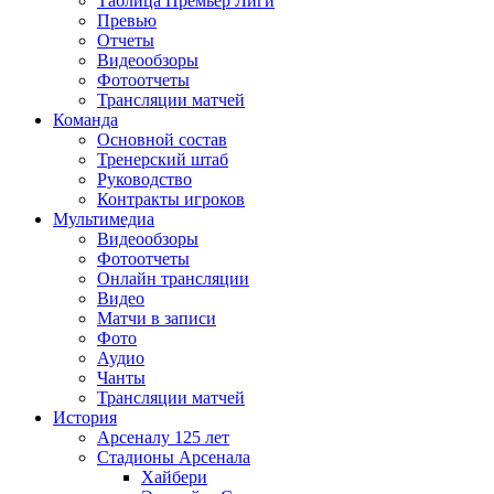
Таблица Премьер Лиги
Превью
Отчеты
Видеообзоры
Фотоотчеты
Трансляции матчей
Команда
Основной состав
Тренерский штаб
Руководство
Контракты игроков
Мультимедиа
Видеообзоры
Фотоотчеты
Онлайн трансляции
Видео
Матчи в записи
Фото
Аудио
Чанты
Трансляции матчей
История
Арсеналу 125 лет
Стадионы Арсенала
Хайбери