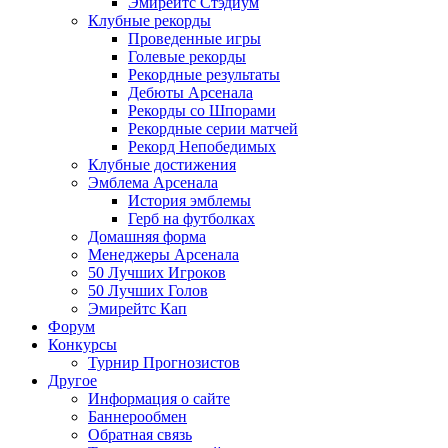
Эмирейтс Стэдиум
Клубные рекорды
Проведенные игры
Голевые рекорды
Рекордные результаты
Дебюты Арсенала
Рекорды со Шпорами
Рекордные серии матчей
Рекорд Непобедимых
Клубные достижения
Эмблема Арсенала
История эмблемы
Герб на футболках
Домашняя форма
Менеджеры Арсенала
50 Лучших Игроков
50 Лучших Голов
Эмирейтс Кап
Форум
Конкурсы
Турнир Прогнозистов
Другое
Информация о сайте
Баннерообмен
Обратная связь