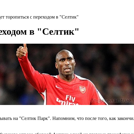
ет торопиться с переходом в "Селтик"
реходом в "Селтик"
бывать на "Селтик Парк". Напомним, что после того, как законч