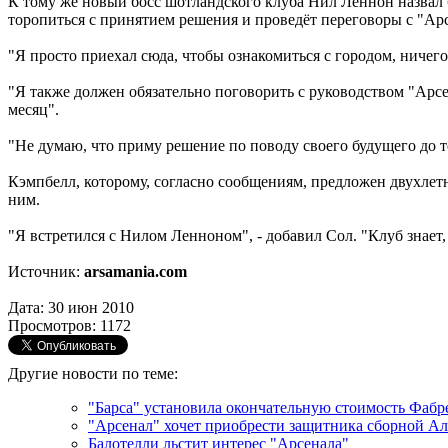
К тому же новый босс шотландского клуба Нил Леннон назвал 
торопиться с принятием решения и проведёт переговоры с "Ар
"Я просто приехал сюда, чтобы ознакомиться с городом, ничего 
"Я также должен обязательно поговорить с руководством "Арсен
месяц".
"Не думаю, что приму решение по поводу своего будущего до то
Кэмпбелл, которому, согласно сообщениям, предложен двухлетн
ним.
"Я встретился с Нилом Ленноном", - добавил Сол. "Клуб знает,
Источник:
arsamania.com
Дата: 30 июн 2010
Просмотров: 1172
Другие новости по теме:
"Барса" установила окончательную стоимость Фабр
"Арсенал" хочет приобрести защитника сборной А
Балотелли льстит интерес "Арсенала"