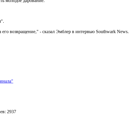
ить молодое дарование.
".
 его возвращение," - сказал Эмблер в интервью Southwark News.
инала"
ев: 2937