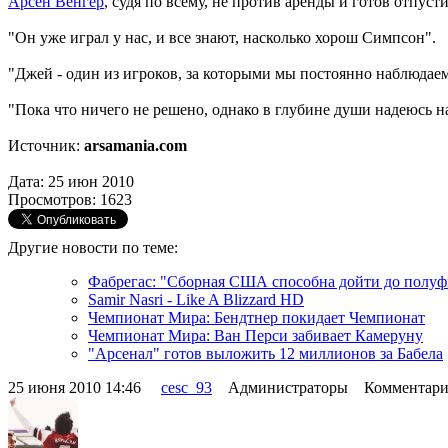
Арсен Венгер
, судя по всему, не против аренды и готов отпуст
"Он уже играл у нас, и все знают, насколько хорош Симпсон".
"Джей - один из игроков, за которыми мы постоянно наблюдаем
"Пока что ничего не решено, однако в глубине души надеюсь на
Источник:
arsamania.com
Дата: 25 июн 2010
Просмотров: 1623
Другие новости по теме:
Фабрегас: "Сборная США способна дойти до полуф
Samir Nasri - Like A Blizzard HD
Чемпионат Мира: Бендтнер покидает Чемпионат
Чемпионат Мира: Ван Перси забивает Камеруну
"Арсенал" готов выложить 12 миллионов за Бабела
25 июня 2010 14:46
cesc_93
Администраторы Комментари