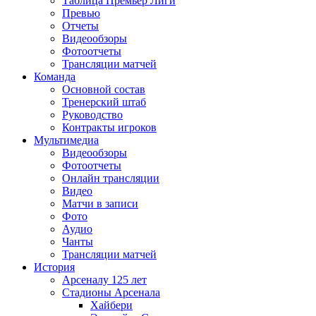
Таблица Премьер Лиги
Превью
Отчеты
Видеообзоры
Фотоотчеты
Трансляции матчей
Команда
Основной состав
Тренерский штаб
Руководство
Контракты игроков
Мультимедиа
Видеообзоры
Фотоотчеты
Онлайн трансляции
Видео
Матчи в записи
Фото
Аудио
Чанты
Трансляции матчей
История
Арсеналу 125 лет
Стадионы Арсенала
Хайбери