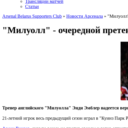
Трансляции матчей
Статьи
Arsenal Belarus Supporters Club
»
Новости Арсенала
» "Милуолл"
"Милуолл" - очередной прете
Тренер английского "Милуолла" Энди Эмблер надеется верн
21-летний игрок весь предыдущий сезон играл в "Куинз Парк 