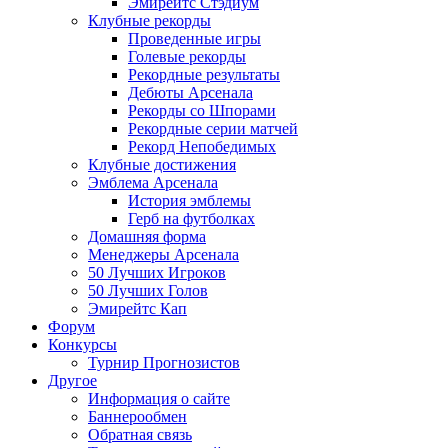
Эмирейтс Стэдиум
Клубные рекорды
Проведенные игры
Голевые рекорды
Рекордные результаты
Дебюты Арсенала
Рекорды со Шпорами
Рекордные серии матчей
Рекорд Непобедимых
Клубные достижения
Эмблема Арсенала
История эмблемы
Герб на футболках
Домашняя форма
Менеджеры Арсенала
50 Лучших Игроков
50 Лучших Голов
Эмирейтс Кап
Форум
Конкурсы
Турнир Прогнозистов
Другое
Информация о сайте
Баннерообмен
Обратная связь