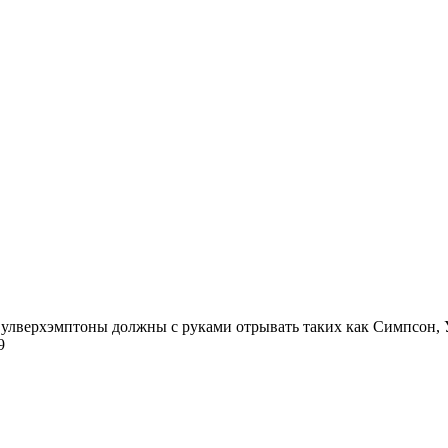
9
3
Вулверхэмптоны должны с руками отрывать таких как Симпсон,
39