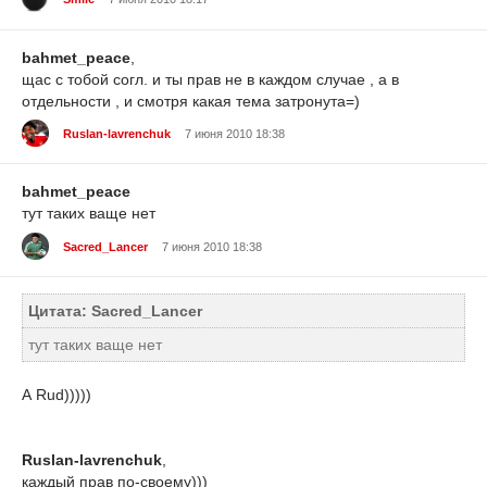
bahmet_peace
,
щас с тобой согл. и ты прав не в каждом случае , а в
отдельности , и смотря какая тема затронута=)
Ruslan-lavrenchuk
7 июня 2010 18:38
bahmet_peace
тут таких ваще нет
Sacred_Lancer
7 июня 2010 18:38
Цитата: Sacred_Lancer
тут таких ваще нет
А Rud)))))
Ruslan-lavrenchuk
,
каждый прав по-своему)))