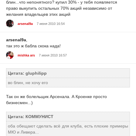
блин...что непонятного? купил 30% - у тебя появляется
право выкупить остальных 70% акций независимо от
желания владельцев этих акций
arsenal9a
7 июня 2010 16:54
arsenal9a
,
так это ж бабла скока нада!
mishka ars
7 июня 2010 16:57
Цитата: gluphilipp
во блин, не хочу его
Так он же болельщик Арсенала. А Кроенке просто
бизнесмен...)
Цитата: КОММУНИСТ
оба обещают сделать всё для клуба, есть плохие примеры
МЮ и Ливера...