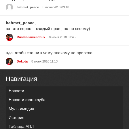
bahmet_peace
8 июня 2010 03:18
bahmet_peace
,
вот это верно .. каждый прав , но по своему)
Ruslan-lavrenchuk
8 июня 2010 07:45
нда. чтобы это ни к чему плохому не привело!
Dokota
8 июня 2010 11:13
Навигация
Новости
Новости фан-клуба
Мультимедиа
История
Таблица АПЛ